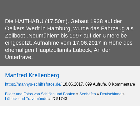
Die HAITHABU (17,50m).
Gebaut 1938 auf der
Oelkers-Werft in Hamburg, wurde das Fahrzeug als
Zollboot „Neumühlen“ bis 1997 auf der Unterelbe
eingesetzt. Aufnahme vom 17.06.2017 in Höhe des
ehemaligen Hauptzollamts Lübeck, An der
Untertrave.
Manfred Krellenberg
https://mannys-schiffsfotos.de/
18.06.2017, 699 Aufrufe, 0 Kommentare
Bilder und Fotos von Schiffen und Booten
»
Seehäfen
»
Deutschland
»
Lübeck und Travemünde
»
ID 51743