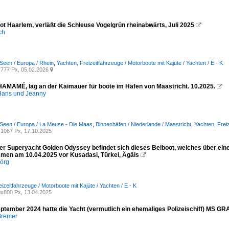
ot Haarlem, verläßt die Schleuse Vogelgrün rheinabwärts, Juli 2025

ich
Seen / Europa / Rhein
,
Yachten, Freizeitfahrzeuge / Motorboote mit Kajüte / Yachten / E - K
777 Px, 05.02.2026

MAMÉ, lag an der Kaimauer für boote im Hafen von Maastricht. 10.2025.

ans und Jeanny
Seen / Europa / La Meuse - Die Maas
,
Binnenhäfen / Niederlande / Maastricht
,
Yachten, Freiz
1067 Px, 17.10.2025
er Superyacht Golden Odyssey befindet sich dieses Beiboot, welches über ein
en am 10.04.2025 vor Kusadasi, Türkei, Ägäis

örg
izeitfahrzeuge / Motorboote mit Kajüte / Yachten / E - K
x800 Px, 13.04.2025
ptember 2024 hatte die Yacht (vermutlich ein ehemaliges Polizeischiff) MS 
Bremer