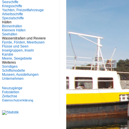
Seeschiffe
Kriegsschiffe
Yachten, Freizeitfahrzeuge
Arbeitsschiffe
Spezialschiffe
Häfen
Binnenhäfen
Kleinere Häfen
Seehäfen
Wasserstraßen und Reviere
Fjorde, Förden, Meerbusen
Flüsse und Seen
Inselgruppen, Inseln
Kanäle
Meere, Seegebiete
Weiteres
Sonstiges
Schiffsmodelle
Museen, Ausstellungen
Unternehmen
Neuzugänge
Fotostellen
Zeitachse
Datenschutzerklärung