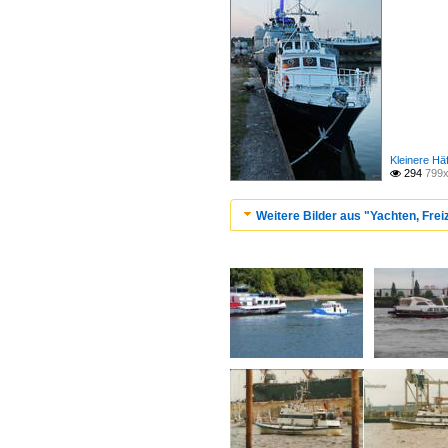
Kleinere Hä
294
799x

Weitere Bilder aus "Yachten, Freiz