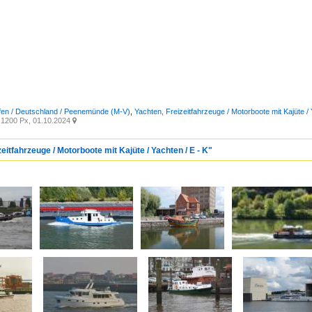
fen / Deutschland / Peenemünde (M-V)
,
Yachten, Freizeitfahrzeuge / Motorboote mit Kajüte / 
1200 Px, 01.10.2024

eitfahrzeuge / Motorboote mit Kajüte / Yachten / E - K"