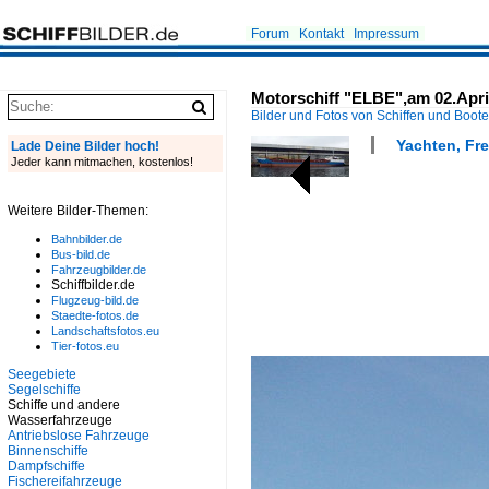
Forum
Kontakt
Impressum
Motorschiff "ELBE",am 02.Apri
Bilder und Fotos von Schiffen und Boot
Yachten, Fre
Lade Deine Bilder hoch!
Jeder kann mitmachen, kostenlos!
Weitere Bilder-Themen:
Bahnbilder.de
Bus-bild.de
Fahrzeugbilder.de
Schiffbilder.de
Flugzeug-bild.de
Staedte-fotos.de
Landschaftsfotos.eu
Tier-fotos.eu
Seegebiete
Segelschiffe
Schiffe und andere
Wasserfahrzeuge
Antriebslose Fahrzeuge
Binnenschiffe
Dampfschiffe
Fischereifahrzeuge