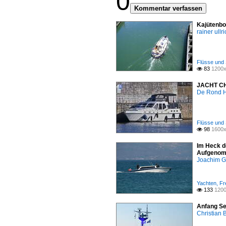
0
Kommentar verfassen
Kajütenbo
rainer ullr
Flüsse und 
83
1200x

JACHT CHA
De Rond H
Flüsse und 
98
1600x

Im Heck d
Aufgenomm
Joachim G
Yachten, Fre
133
1200

Anfang Se
Christian 