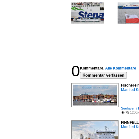
0
Kommentare,
Alle Kommentare
Kommentar verfassen
Fischerei
Manfred K
Seehäfen /
75
1200x

FINNFELLO
Manfred K