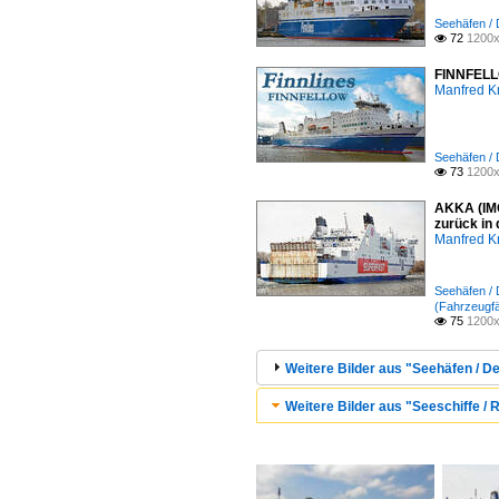
Seehäfen /
72
1200x

FINNFELLO
Manfred K
Seehäfen /
73
1200x

AKKA (IMO
zurück in
Manfred K
Seehäfen /
(Fahrzeugfä
75
1200x

Weitere Bilder aus "Seehäfen / 
Weitere Bilder aus "Seeschiffe / Ro