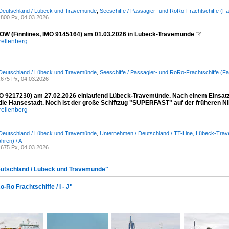
 Deutschland / Lübeck und Travemünde
,
Seeschiffe / Passagier- und RoRo-Frachtschiffe (Fa
800 Px, 04.03.2026
W (Finnlines, IMO 9145164) am 01.03.2026 in Lübeck-Travemünde

rellenberg
 Deutschland / Lübeck und Travemünde
,
Seeschiffe / Passagier- und RoRo-Frachtschiffe (Fa
675 Px, 04.03.2026
 9217230) am 27.02.2026 einlaufend Lübeck-Travemünde. Nach einem Einsatz i
 die Hansestadt. Noch ist der große Schiftzug "SUPERFAST" auf der früheren
rellenberg
 Deutschland / Lübeck und Travemünde
,
Unternehmen / Deutschland / TT-Line, Lübeck-Tra
hren) / A
675 Px, 04.03.2026
Deutschland / Lübeck und Travemünde"
-Ro Frachtschiffe / I - J"