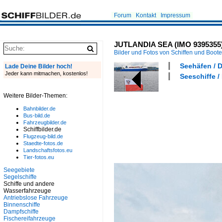
Forum
Kontakt
Impressum
JUTLANDIA SEA (IMO 9395355)
Bilder und Fotos von Schiffen und Boot
Seehäfen / 
Lade Deine Bilder hoch!
Jeder kann mitmachen, kostenlos!
Seeschiffe / 
Weitere Bilder-Themen:
Bahnbilder.de
Bus-bild.de
Fahrzeugbilder.de
Schiffbilder.de
Flugzeug-bild.de
Staedte-fotos.de
Landschaftsfotos.eu
Tier-fotos.eu
Seegebiete
Segelschiffe
Schiffe und andere
Wasserfahrzeuge
Antriebslose Fahrzeuge
Binnenschiffe
Dampfschiffe
Fischereifahrzeuge