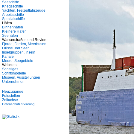
Seeschiffe
Kriegsschiffe
Yachten, Freizeitfahrzeuge
Arbeitsschiffe
Spezialschiffe
Häfen
Binnenhäfen
Kleinere Häfen
Seehäfen
Wasserstraßen und Reviere
Fjorde, Förden, Meerbusen
Flüsse und Seen
Inselgruppen, Inseln
Kanäle
Meere, Seegebiete
Weiteres
Sonstiges
Schiffsmodelle
Museen, Ausstellungen
Unternehmen
Neuzugänge
Fotostellen
Zeitachse
Datenschutzerklärung