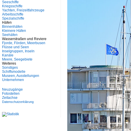
Seeschiffe
Kriegsschiffe
Yachten, Freizeitfahrzeuge
Arbeitsschiffe
Spezialschiffe
Häfen
Binnenhäfen
Kleinere Häfen
Seehäfen
Wasserstraßen und Reviere
Fjorde, Förden, Meerbusen
Flüsse und Seen
Inselgruppen, Inseln
Kanäle
Meere, Seegebiete
Weiteres
Sonstiges
Schiffsmodelle
Museen, Ausstellungen
Unternehmen
Neuzugänge
Fotostellen
Zeitachse
Datenschutzerklärung