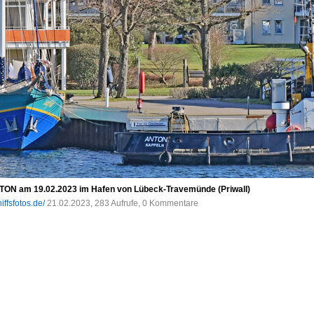
TON am 19.02.2023 im Hafen von Lübeck-Travemünde (Priwall)
iffsfotos.de/
21.02.2023, 283 Aufrufe, 0 Kommentare