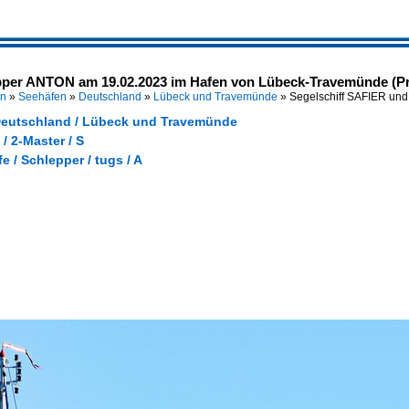
pper ANTON am 19.02.2023 im Hafen von Lübeck-Travemünde (Pr
en
»
Seehäfen
»
Deutschland
»
Lübeck und Travemünde
»
Segelschiff SAFIER un
Deutschland / Lübeck und Travemünde
 / 2-Master / S
e / Schlepper / tugs / A