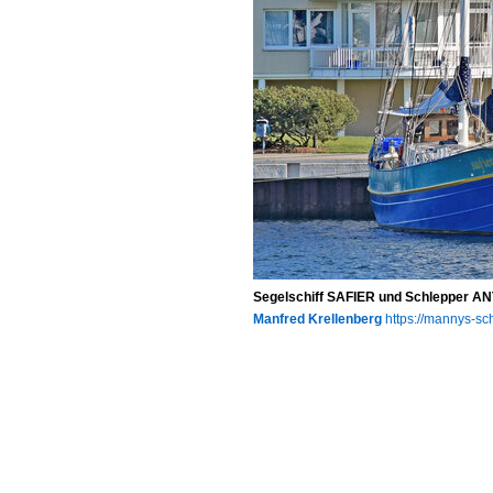
Segelschiff SAFIER und Schlepper AN
Manfred Krellenberg
https://mannys-sch