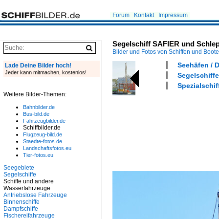
Forum
Kontakt
Impressum
Segelschiff SAFIER und Schle
Bilder und Fotos von Schiffen und Boot
Seehäfen / 
Lade Deine Bilder hoch!
Jeder kann mitmachen, kostenlos!
Segelschiffe
Spezialschiff
Weitere Bilder-Themen:
Bahnbilder.de
Bus-bild.de
Fahrzeugbilder.de
Schiffbilder.de
Flugzeug-bild.de
Staedte-fotos.de
Landschaftsfotos.eu
Tier-fotos.eu
Seegebiete
Segelschiffe
Schiffe und andere
Wasserfahrzeuge
Antriebslose Fahrzeuge
Binnenschiffe
Dampfschiffe
Fischereifahrzeuge