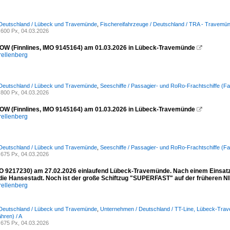
 Deutschland / Lübeck und Travemünde
,
Fischereifahrzeuge / Deutschland / TRA - Travemü
600 Px, 04.03.2026
W (Finnlines, IMO 9145164) am 01.03.2026 in Lübeck-Travemünde

rellenberg
 Deutschland / Lübeck und Travemünde
,
Seeschiffe / Passagier- und RoRo-Frachtschiffe (Fa
800 Px, 04.03.2026
W (Finnlines, IMO 9145164) am 01.03.2026 in Lübeck-Travemünde

rellenberg
 Deutschland / Lübeck und Travemünde
,
Seeschiffe / Passagier- und RoRo-Frachtschiffe (Fa
675 Px, 04.03.2026
 9217230) am 27.02.2026 einlaufend Lübeck-Travemünde. Nach einem Einsatz i
 die Hansestadt. Noch ist der große Schiftzug "SUPERFAST" auf der früheren
rellenberg
 Deutschland / Lübeck und Travemünde
,
Unternehmen / Deutschland / TT-Line, Lübeck-Tra
hren) / A
675 Px, 04.03.2026