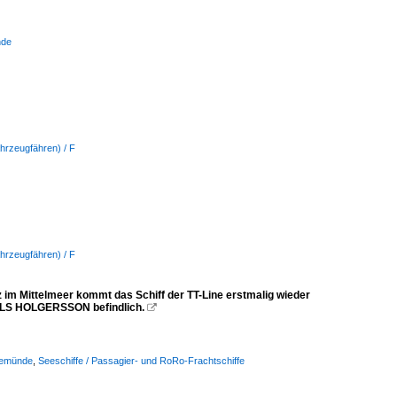
nde
hrzeugfähren) / F
hrzeugfähren) / F
m Mittelmeer kommt das Schiff der TT-Line erstmalig wieder
 NILS HOLGERSSON befindlich.

vemünde
,
Seeschiffe / Passagier- und RoRo-Frachtschiffe