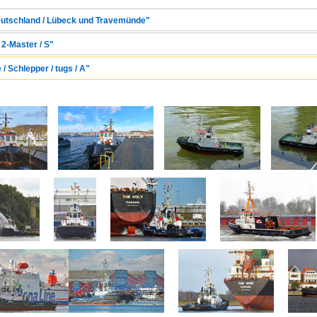
Deutschland / Lübeck und Travemünde"
 2-Master / S"
 / Schlepper / tugs / A"