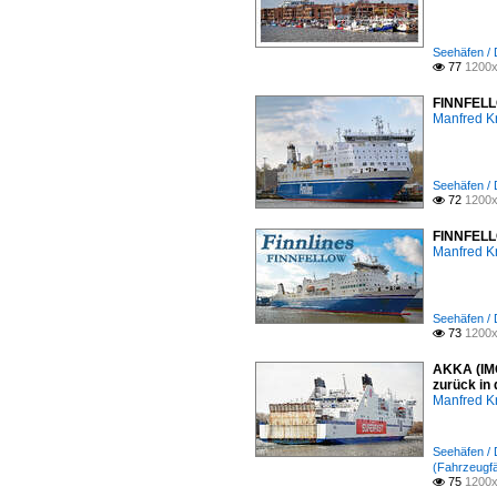
Seehäfen /
77
1200x

FINNFELLO
Manfred K
Seehäfen /
72
1200x

FINNFELLO
Manfred K
Seehäfen /
73
1200x

AKKA (IMO
zurück in
Manfred K
Seehäfen /
(Fahrzeugfä
75
1200x
