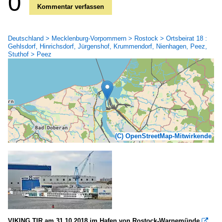
0
Kommentar verfassen
Deutschland > Mecklenburg-Vorpommern > Rostock > Ortsbeirat 18 :
Gehlsdorf, Hinrichsdorf, Jürgenshof, Krummendorf, Nienhagen, Peez,
Stuthof > Peez
(C) OpenStreetMap-Mitwirkende
VIKING TIR am 31.10.2018 im Hafen von Rostock-Warnemünde
