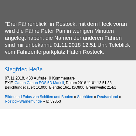
"Drei Fährenblick" in Rostock, mit dem Heck voran
wird die Fähre Peter Pan in wenigen Minuten
angelegt haben, die Namen der anderen Fähren
sind mir unbekannt.
01.11.2018 12:51 Uhr, Teleblick
vom Fährzenterparkplatz Hafen Rostock.
Siegfried Heße
07.11.2018, 438 Aufrufe, 0 Kommentare
EXIF:
Canon Canon EOS 5D Mark II
, Datum 2018:11:01 13:51:38,
Belichtungsdauer: 1/1000, Blende: 16/1, ISO800, Brennweite: 214/1
Bilder und Fotos von Schiffen und Booten
»
Seehäfen
»
Deutschland
»
Rostock-Warnemünde
»
ID 59353