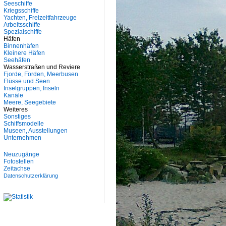
Seeschiffe
Kriegsschiffe
Yachten, Freizeitfahrzeuge
Arbeitsschiffe
Spezialschiffe
Häfen
Binnenhäfen
Kleinere Häfen
Seehäfen
Wasserstraßen und Reviere
Fjorde, Förden, Meerbusen
Flüsse und Seen
Inselgruppen, Inseln
Kanäle
Meere, Seegebiete
Weiteres
Sonstiges
Schiffsmodelle
Museen, Ausstellungen
Unternehmen
Neuzugänge
Fotostellen
Zeitachse
Datenschutzerklärung