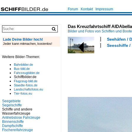
Forum
Kontakt
Impressum
Das Kreuzfahrtschiff AIDAbell
Bilder und Fotos von Schiffen und Boot
Seehäfen / 
Lade Deine Bilder hoch!
Jeder kann mitmachen, kostenlos!
Seeschiffe / 
Weitere Bilder-Themen:
Bahnbilder.de
Bus-bild.de
Fahrzeugbilder.de
Schiffbilder.de
Flugzeug-bild.de
Staedte-fotos.de
Landschaftsfotos.eu
Tier-fotos.eu
Seegebiete
Segelschiffe
Schiffe und andere
Wasserfahrzeuge
Antriebslose Fahrzeuge
Binnenschiffe
Dampfschiffe
Fischereifahrzeuge