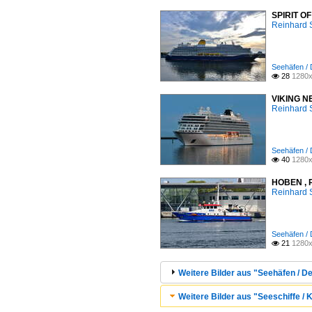
SPIRIT OF
Reinhard 
Seehäfen /
28
1280x

VIKING NE
Reinhard 
Seehäfen /
40
1280x

HOBEN , P
Reinhard 
Seehäfen /
21
1280x

Weitere Bilder aus "Seehäfen / 
Weitere Bilder aus "Seeschiffe / K