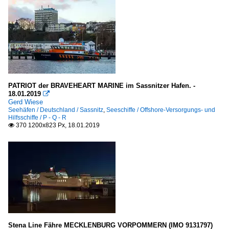
PATRIOT der BRAVEHEART MARINE im Sassnitzer Hafen. -
18.01.2019

Gerd Wiese
Seehäfen / Deutschland / Sassnitz
,
Seeschiffe / Offshore-Versorgungs- und
Hilfsschiffe / P - Q - R
370 1200x823 Px, 18.01.2019

Stena Line Fähre MECKLENBURG VORPOMMERN (IMO 9131797)