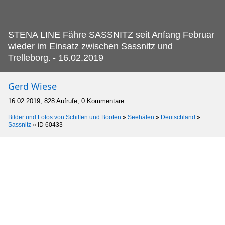
STENA LINE Fähre SASSNITZ seit Anfang Februar
wieder im Einsatz zwischen Sassnitz und
Trelleborg.
- 16.02.2019
Gerd Wiese
16.02.2019, 828 Aufrufe, 0 Kommentare
Bilder und Fotos von Schiffen und Booten
»
Seehäfen
»
Deutschland
»
Sassnitz
»
ID 60433