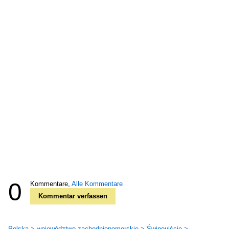
0
Kommentare,
Alle Kommentare
Kommentar verfassen
Polska > województwo zachodniopomorskie > Świnoujście >