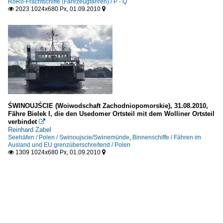
RoRo-Frachtschiffe (Fahrzeugfähren) / P - Q
2023 1024x680 Px, 01.09.2010


ŚWINOUJŚCIE (Woiwodschaft Zachodniopomorskie), 31.08.2010,
Fähre Bielek I, die den Usedomer Ortsteil mit dem Wolliner Ortsteil
verbindet

Reinhard Zabel
Seehäfen / Polen / Swinoujscie/Swinemünde
,
Binnenschiffe / Fähren im
Ausland und EU grenzüberschreitend / Polen
1309 1024x680 Px, 01.09.2010

