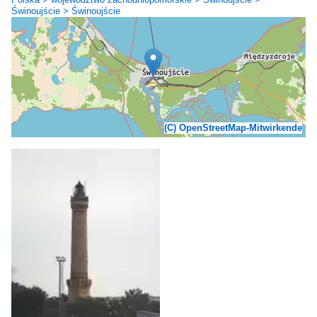
Świnoujście > Świnoujście
(C) OpenStreetMap-Mitwirkende