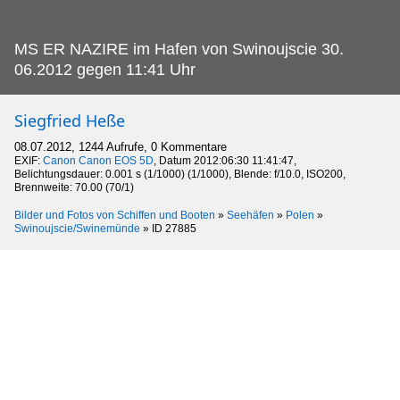
MS ER NAZIRE im Hafen von Swinoujscie 30.
06.2012 gegen 11:41 Uhr
Siegfried Heße
08.07.2012, 1244 Aufrufe, 0 Kommentare
EXIF:
Canon Canon EOS 5D
, Datum 2012:06:30 11:41:47,
Belichtungsdauer: 0.001 s (1/1000) (1/1000), Blende: f/10.0, ISO200,
Brennweite: 70.00 (70/1)
Bilder und Fotos von Schiffen und Booten
»
Seehäfen
»
Polen
»
Swinoujscie/Swinemünde
»
ID 27885