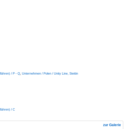
ähren) / P - Q
,
Unternehmen / Polen / Unity Line, Stettin
fähren) / C
zur Galerie