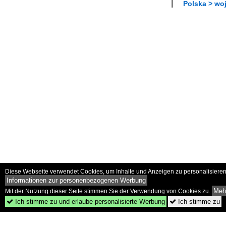
Polska > wo
Diese Webseite verwendet Cookies, um Inhalte und Anzeigen zu personalisieren 
Informationen zur personenbezogenen Werbung
Mehr
Mit der Nutzung dieser Seite stimmen Sie der Verwendung von Cookies zu.
Ich stimme zu und erlaube personalisierte Werbung
Ich stimme zu

