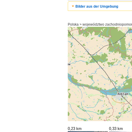
Bilder aus der Umgebung
Polska > województwo zachodniopomors
0,23 km
0,33 km