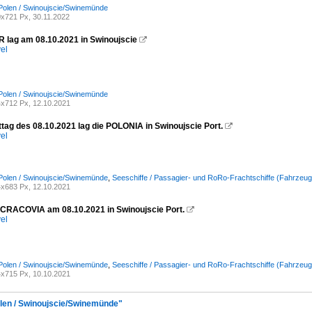
Polen / Swinoujscie/Swinemünde
x721 Px, 30.11.2022
lag am 08.10.2021 in Swinoujscie

el
Polen / Swinoujscie/Swinemünde
x712 Px, 12.10.2021
tag des 08.10.2021 lag die POLONIA in Swinoujscie Port.

el
Polen / Swinoujscie/Swinemünde
,
Seeschiffe / Passagier- und RoRo-Frachtschiffe (Fahrzeugf
x683 Px, 12.10.2021
 CRACOVIA am 08.10.2021 in Swinoujscie Port.

el
Polen / Swinoujscie/Swinemünde
,
Seeschiffe / Passagier- und RoRo-Frachtschiffe (Fahrzeug
x715 Px, 10.10.2021
olen / Swinoujscie/Swinemünde"