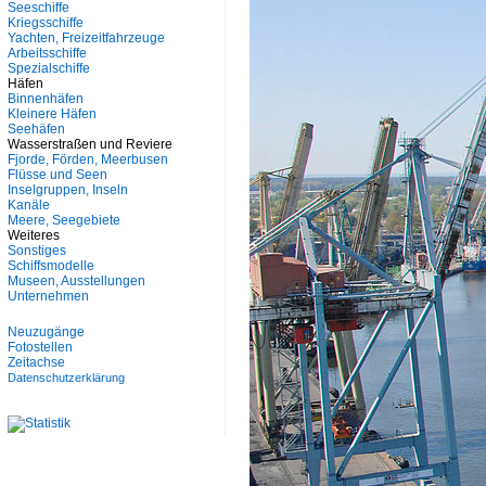
Seeschiffe
Kriegsschiffe
Yachten, Freizeitfahrzeuge
Arbeitsschiffe
Spezialschiffe
Häfen
Binnenhäfen
Kleinere Häfen
Seehäfen
Wasserstraßen und Reviere
Fjorde, Förden, Meerbusen
Flüsse und Seen
Inselgruppen, Inseln
Kanäle
Meere, Seegebiete
Weiteres
Sonstiges
Schiffsmodelle
Museen, Ausstellungen
Unternehmen
Neuzugänge
Fotostellen
Zeitachse
Datenschutzerklärung