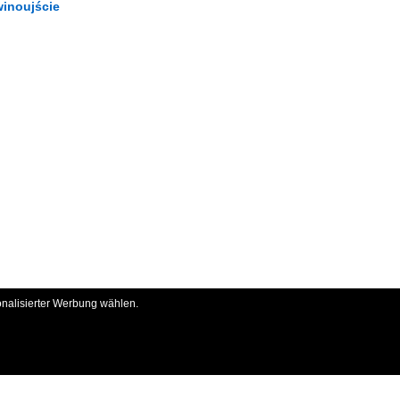
winoujście
onalisierter Werbung wählen.