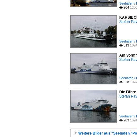
Seehäfen / 
204
1200

KARSIBOR 
Stefan Pav
Seehäfen / 
313
1024

Am Vormit
Stefan Pav
Seehäfen / 
328
1024

Die Fähre
Stefan Pav
Seehäfen / 
283
1024

Weitere Bilder aus "Seehäfen / P