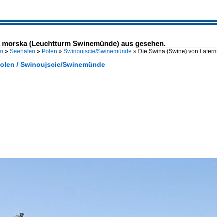
ia morska (Leuchtturm Swinemünde) aus gesehen.
en
»
Seehäfen
»
Polen
»
Swinoujscie/Swinemünde
»
Die Swina (Swine) von Later
Polen / Swinoujscie/Swinemünde