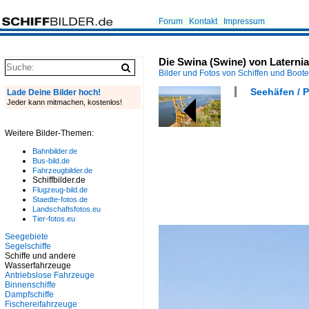
Forum
Kontakt
Impressum
Die Swina (Swine) von Latern
Bilder und Fotos von Schiffen und Boot
Seehäfen / 
Lade Deine Bilder hoch!
Jeder kann mitmachen, kostenlos!
Weitere Bilder-Themen:
Bahnbilder.de
Bus-bild.de
Fahrzeugbilder.de
Schiffbilder.de
Flugzeug-bild.de
Staedte-fotos.de
Landschaftsfotos.eu
Tier-fotos.eu
Seegebiete
Segelschiffe
Schiffe und andere
Wasserfahrzeuge
Antriebslose Fahrzeuge
Binnenschiffe
Dampfschiffe
Fischereifahrzeuge