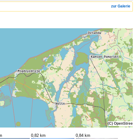
zur Galerie
(C) OpenStreetMa
km
0,82 km
0,84 km