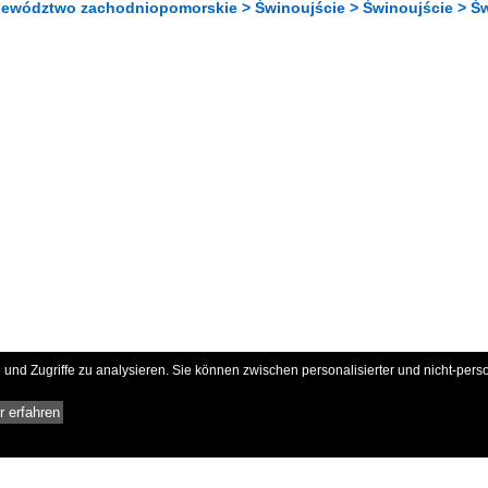
jewództwo zachodniopomorskie > Świnoujście > Świnoujście > Ś
und Zugriffe zu analysieren. Sie können zwischen personalisierter und nicht-pers
 erfahren