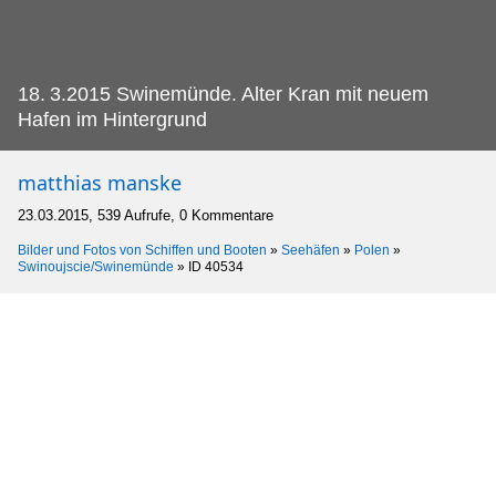
18.
3.2015 Swinemünde. Alter Kran mit neuem
Hafen im Hintergrund
matthias manske
23.03.2015, 539 Aufrufe, 0 Kommentare
Bilder und Fotos von Schiffen und Booten
»
Seehäfen
»
Polen
»
Swinoujscie/Swinemünde
»
ID 40534