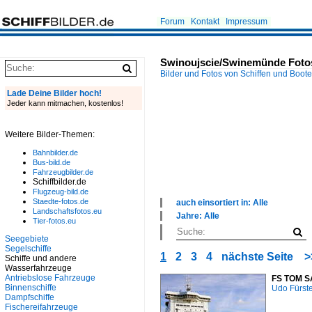
Forum
Kontakt
Impressum
Swinoujscie/Swinemünde Foto
Bilder und Fotos von Schiffen und Boot
Lade Deine Bilder hoch!
Jeder kann mitmachen, kostenlos!
Weitere Bilder-Themen:
Bahnbilder.de
Bus-bild.de
Fahrzeugbilder.de
Schiffbilder.de
Flugzeug-bild.de
Staedte-fotos.de
auch einsortiert in: Alle
Landschaftsfotos.eu
×
Jahre: Alle
Tier-fotos.eu
Alle Kategorien
×
Antriebslose Fahrzeuge
Alle Jahre
Seegebiete
Binnenschiffe
Segelschiffe
2000
1
2
3
4
nächste Seite
>
Fischereifahrzeuge
Schiffe und andere
2010
Wasserfahrzeuge
Kriegsschiffe
2020
Antriebslose Fahrzeuge
FS TOM S
Seeschiffe
Binnenschiffe
Udo Fürst
Segelschiffe
Dampfschiffe
Sonstiges
Fischereifahrzeuge