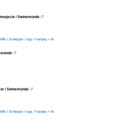
winoujscie / Swinemünde

iffe / Schlepper / tugs / Fairplay + Nr.
nemünde

scie / Swinemünde

iffe / Schlepper / tugs / Fairplay + Nr.