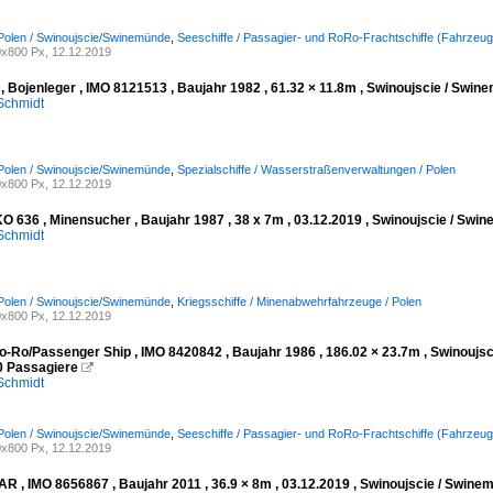
Polen / Swinoujscie/Swinemünde
,
Seeschiffe / Passagier- und RoRo-Frachtschiffe (Fahrzeugf
x800 Px, 12.12.2019
 Bojenleger , IMO 8121513 , Baujahr 1982 , 61.32 × 11.8m , Swinoujscie / Swin
Schmidt
Polen / Swinoujscie/Swinemünde
,
Spezialschiffe / Wasserstraßenverwaltungen / Polen
x800 Px, 12.12.2019
 636 , Minensucher , Baujahr 1987 , 38 x 7m , 03.12.2019 , Swinoujscie / Sw
Schmidt
Polen / Swinoujscie/Swinemünde
,
Kriegsschiffe / Minenabwehrfahrzeuge / Polen
x800 Px, 12.12.2019
o-Ro/Passenger Ship , IMO 8420842 , Baujahr 1986 , 186.02 × 23.7m , Swinoujs
0 Passagiere

Schmidt
Polen / Swinoujscie/Swinemünde
,
Seeschiffe / Passagier- und RoRo-Frachtschiffe (Fahrzeug
x800 Px, 12.12.2019
AR , IMO 8656867 , Baujahr 2011 , 36.9 × 8m , 03.12.2019 , Swinoujscie / Swin