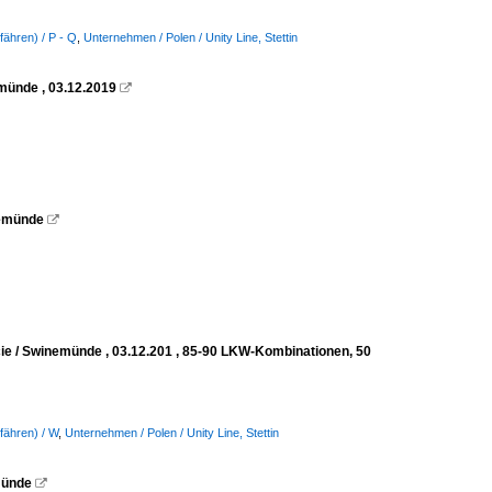
ähren) / P - Q
,
Unternehmen / Polen / Unity Line, Stettin
emünde , 03.12.2019

inemünde

cie / Swinemünde , 03.12.201 , 85-90 LKW-Kombinationen, 50
fähren) / W
,
Unternehmen / Polen / Unity Line, Stettin
emünde
