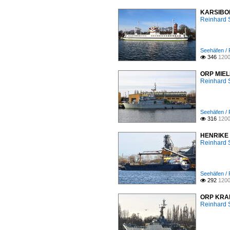
KARSIBOR-
Reinhard 
Seehäfen / 
346
1200

ORP MIELN
Reinhard 
Seehäfen / 
316
1200

HENRIKE ,
Reinhard 
Seehäfen / 
292
1200

ORP KRAKO
Reinhard 