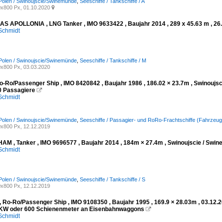
Polen / Swinoujscie/Swinemünde
,
Seeschiffe / Tankschiffe / A
x800 Px, 01.10.2020

 APOLLONIA , LNG Tanker , IMO 9633422 , Baujahr 2014 , 289 x 45.63 m , 2
Schmidt
Polen / Swinoujscie/Swinemünde
,
Seeschiffe / Tankschiffe / M
x800 Px, 03.03.2020
o-Ro/Passenger Ship , IMO 8420842 , Baujahr 1986 , 186.02 × 23.7m , Swinoujs
0 Passagiere

Schmidt
Polen / Swinoujscie/Swinemünde
,
Seeschiffe / Passagier- und RoRo-Frachtschiffe (Fahrzeug
x800 Px, 12.12.2019
AM , Tanker , IMO 9696577 , Baujahr 2014 , 184m × 27.4m , Swinoujscie / Swi
Schmidt
Polen / Swinoujscie/Swinemünde
,
Seeschiffe / Tankschiffe / S
x800 Px, 12.12.2019
 Ro-Ro/Passenger Ship , IMO 9108350 , Baujahr 1995 , 169.9 × 28.03m , 03.12.
LKW oder 600 Schienenmeter an Eisenbahnwaggons

Schmidt