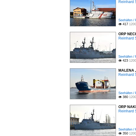
Reinhard 
Seehäfen / 
417
1200

ORP NECKO
Reinhard 
Seehäfen / 
423
1200

MALENA , 
Reinhard 
Seehäfen / 
380
1200

ORP NAKLO
Reinhard 
Seehäfen / 
350
1200
