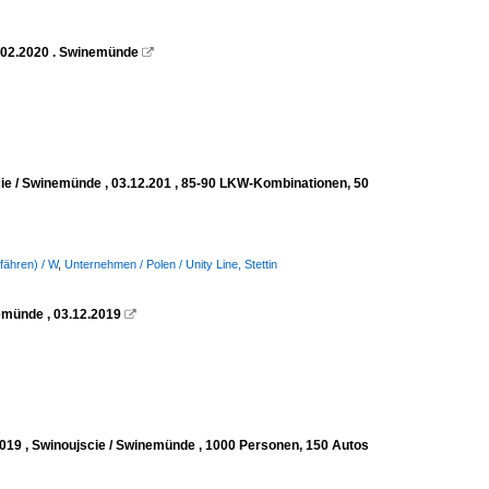
6.02.2020 . Swinemünde

cie / Swinemünde , 03.12.201 , 85-90 LKW-Kombinationen, 50
fähren) / W
,
Unternehmen / Polen / Unity Line, Stettin
nemünde , 03.12.2019

2019 , Swinoujscie / Swinemünde , 1000 Personen, 150 Autos