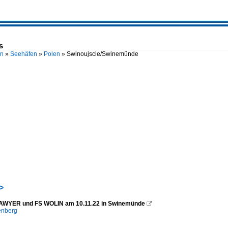
s
en
»
Seehäfen
»
Polen
»
Swinoujscie/Swinemünde
>
AWYER und FS WOLIN am 10.11.22 in Swinemünde

enberg