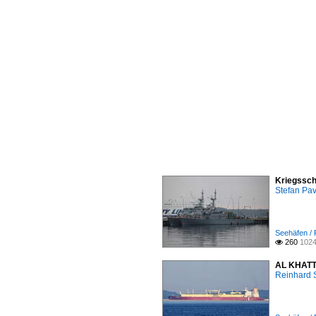
Kriegssch
Stefan Pav
Seehäfen / 
260
1024

AL KHATTI
Reinhard 