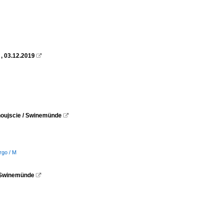
, 03.12.2019

inoujscie / Swinemünde

rgo / M
 / Swinemünde
