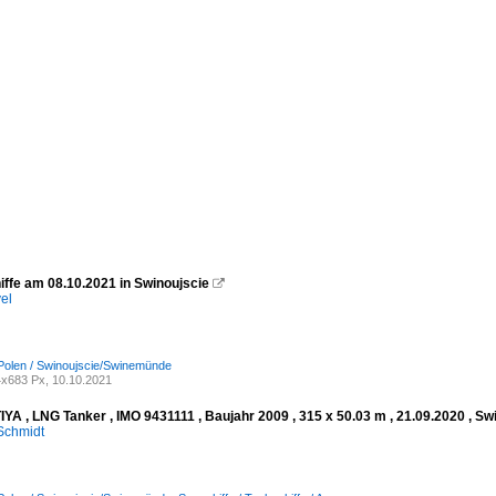
iffe am 08.10.2021 in Swinoujscie

el
Polen / Swinoujscie/Swinemünde
x683 Px, 10.10.2021
YA , LNG Tanker , IMO 9431111 , Baujahr 2009 , 315 x 50.03 m , 21.09.2020 , 
Schmidt