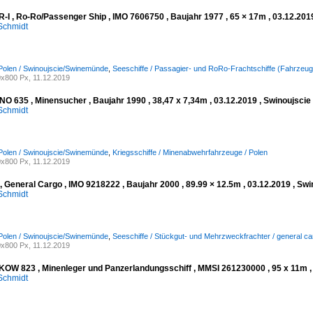
I , Ro-Ro/Passenger Ship , IMO 7606750 , Baujahr 1977 , 65 × 17m , 03.12.201
Schmidt
Polen / Swinoujscie/Swinemünde
,
Seeschiffe / Passagier- und RoRo-Frachtschiffe (Fahrzeug
x800 Px, 11.12.2019
O 635 , Minensucher , Baujahr 1990 , 38,47 x 7,34m , 03.12.2019 , Swinoujsci
Schmidt
Polen / Swinoujscie/Swinemünde
,
Kriegsschiffe / Minenabwehrfahrzeuge / Polen
x800 Px, 11.12.2019
 General Cargo , IMO 9218222 , Baujahr 2000 , 89.99 × 12.5m , 03.12.2019 , S
Schmidt
Polen / Swinoujscie/Swinemünde
,
Seeschiffe / Stückgut- und Mehrzweckfrachter / general ca
x800 Px, 11.12.2019
W 823 , Minenleger und Panzerlandungsschiff , MMSI 261230000 , 95 x 11m , 
Schmidt