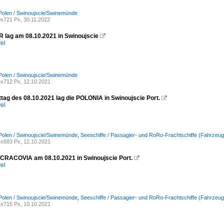
Polen / Swinoujscie/Swinemünde
x721 Px, 30.11.2022
lag am 08.10.2021 in Swinoujscie

el
Polen / Swinoujscie/Swinemünde
x712 Px, 12.10.2021
tag des 08.10.2021 lag die POLONIA in Swinoujscie Port.

el
Polen / Swinoujscie/Swinemünde
,
Seeschiffe / Passagier- und RoRo-Frachtschiffe (Fahrzeugf
x683 Px, 12.10.2021
 CRACOVIA am 08.10.2021 in Swinoujscie Port.

el
Polen / Swinoujscie/Swinemünde
,
Seeschiffe / Passagier- und RoRo-Frachtschiffe (Fahrzeug
x715 Px, 10.10.2021