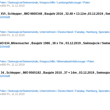
Polen / Swinoujscie/Swinemünde
,
Kriegsschiffe / Landungsfahrzeuge / Polen
x800 Px, 11.12.2019
XVI , Schlepper , IMO 9800348 , Baujahr 2016 , 32.48 × 13.12m ,03.12.2019 , S
Schmidt
Polen / Swinoujscie/Swinemünde
,
Unternehmen / Deutschland / Fairplay, Hamburg
,
Spezialsch
x800 Px, 11.12.2019
 634 ,Minensucher , Baujahr 1986 , 38 x 7m , 03.12.2019 , Swinoujscie / Swi
Schmidt
Polen / Swinoujscie/Swinemünde
,
Kriegsschiffe / Minenabwehrfahrzeuge / Polen
x800 Px, 11.12.2019
34 , Schlepper , IMO 9565182 , Baujahr 2010 , 37 × 14m , 03.12.2019 , Swinouj
Schmidt
Polen / Swinoujscie/Swinemünde
,
Unternehmen / Deutschland / Fairplay, Hamburg
,
Spezialsch
x800 Px, 11.12.2019