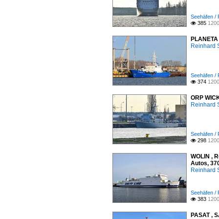
Seehäfen / 
385
1200

PLANETA ,
Reinhard 
Seehäfen / 
374
1200

ORP WICKO
Reinhard 
Seehäfen / 
298
1200

WOLIN , R
Autos, 37
Reinhard 
Seehäfen / 
383
1200

PASAT , S