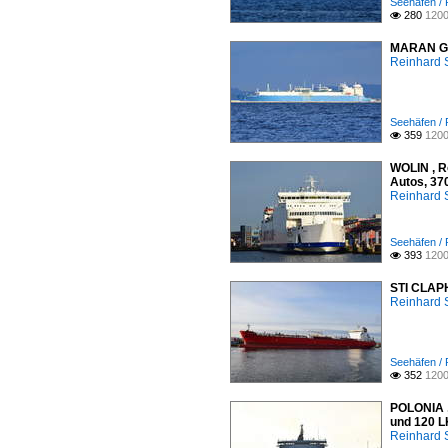
Seehäfen / 
280
1200

MARAN GAS
Reinhard 
Seehäfen / 
359
1200

WOLIN , R
Autos, 37
Reinhard 
Seehäfen / 
393
1200

STI CLAPH
Reinhard 
Seehäfen / 
352
1200

POLONIA ,
und 120 
Reinhard 