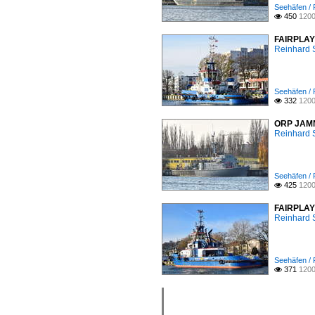
Seehäfen / 
450
1200

FAIRPLAY 
Reinhard 
Seehäfen / 
332
1200

ORP JAMNO
Reinhard 
Seehäfen / 
425
1200

FAIRPLAY 
Reinhard 
Seehäfen / 
371
1200
