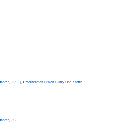
ähren) / P - Q
,
Unternehmen / Polen / Unity Line, Stettin
fähren) / C