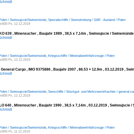
Schmidt
Polen / Swinoujscie/Swinemünde
,
Spezialschiffe / Seenotrettung / SAR - Ausland / Polen
x800 Px, 12.12.2019
 639 , Minensucher , Baujahr 1989 , 38,5 x 7,14m , Swinoujscie / Swinemünde 
Schmidt
Polen / Swinoujscie/Swinemünde
,
Kriegsschiffe / Minenabwehrfahrzeuge / Polen
x800 Px, 12.12.2019
General Cargo , IMO 9375886 , Baujahr 2007 , 86.53 × 12.9m , 03.12.2019 , Sw
Schmidt
Polen / Swinoujscie/Swinemünde
,
Seeschiffe / Stückgut- und Mehrzweckfrachter / general ca
x800 Px, 12.12.2019
 640 , Minensucher , Baujahr 1990 , 38,5 x 7,14m , 03.12.2019 , Swinoujscie
Schmidt
Polen / Swinoujscie/Swinemünde
,
Kriegsschiffe / Minenabwehrfahrzeuge / Polen
x800 Px, 11.12.2019