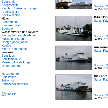
Spezialschiffe
Seeschiffe
Unternehmen
Kriegsschiffe
Seehäfen / 
Yachten, Freizeitfahrzeuge
204
1200

Arbeitsschiffe
Spezialschiffe
KARSIBOR 
Häfen
Stefan Pav
Binnenhäfen
Kleinere Häfen
Seehäfen
Wasserstraßen und Reviere
Fjorde, Förden, Meerbusen
Seehäfen / 
Flüsse und Seen
313
1024

Inselgruppen, Inseln
Kanäle
Am Vormit
Meere, Seegebiete
Stefan Pav
Weiteres
Sonstiges
Schiffsmodelle
Museen, Ausstellungen
Seehäfen / 
Unternehmen
328
1024

Neuzugänge
Die Fähre
Fotostellen
Stefan Pav
Zeitachse
Datenschutzerklärung
Seehäfen / 
283
1024
