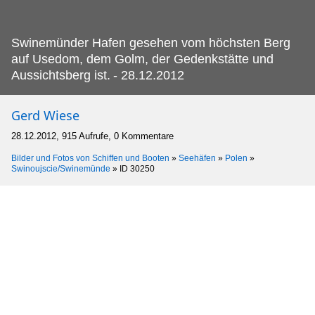
Swinemünder Hafen gesehen vom höchsten Berg
auf Usedom, dem Golm, der Gedenkstätte und
Aussichtsberg ist.
- 28.12.2012
Gerd Wiese
28.12.2012, 915 Aufrufe, 0 Kommentare
Bilder und Fotos von Schiffen und Booten
»
Seehäfen
»
Polen
»
Swinoujscie/Swinemünde
»
ID 30250