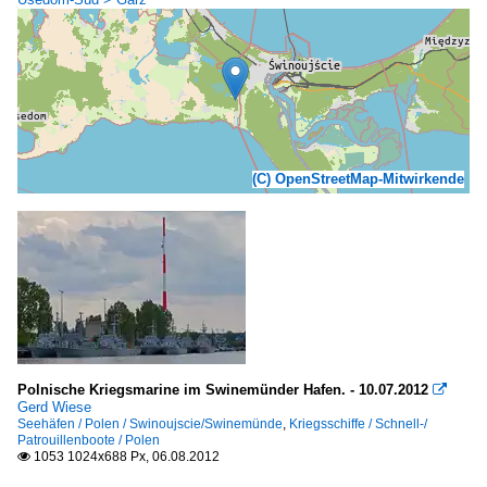
(C) OpenStreetMap-Mitwirkende
Polnische Kriegsmarine im Swinemünder Hafen. - 10.07.2012

Gerd Wiese
Seehäfen / Polen / Swinoujscie/Swinemünde
,
Kriegsschiffe / Schnell-/
Patrouillenboote / Polen
1053 1024x688 Px, 06.08.2012
