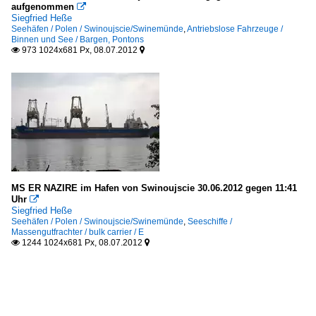
aufgenommen

Siegfried Heße
Seehäfen / Polen / Swinoujscie/Swinemünde
,
Antriebslose Fahrzeuge /
Binnen und See / Bargen, Pontons
973 1024x681 Px, 08.07.2012


MS ER NAZIRE im Hafen von Swinoujscie 30.06.2012 gegen 11:41
Uhr

Siegfried Heße
Seehäfen / Polen / Swinoujscie/Swinemünde
,
Seeschiffe /
Massengutfrachter / bulk carrier / E
1244 1024x681 Px, 08.07.2012

