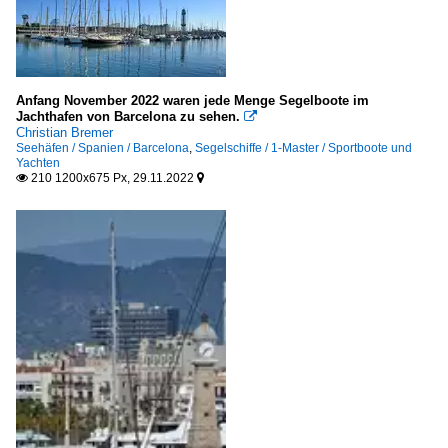
Anfang November 2022 waren jede Menge Segelboote im
Jachthafen von Barcelona zu sehen.

Christian Bremer
Seehäfen / Spanien / Barcelona
,
Segelschiffe / 1-Master / Sportboote und
Yachten
210 1200x675 Px, 29.11.2022

