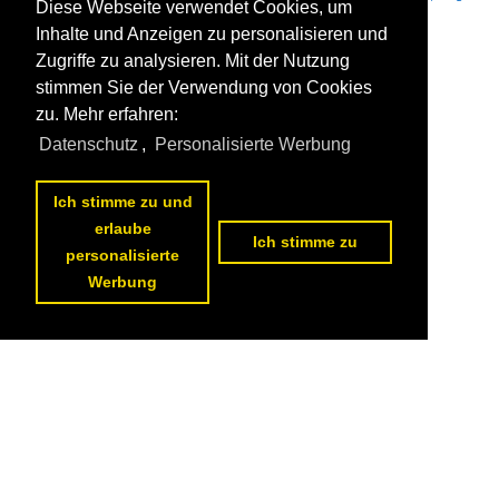
Diese Webseite verwendet Cookies, um
und Gigayachten / . mehrere oder Name unbekannt
209 1200x675 Px, 28.11.2022


Inhalte und Anzeigen zu personalisieren und
Zugriffe zu analysieren. Mit der Nutzung
stimmen Sie der Verwendung von Cookies
zu. Mehr erfahren:
Datenschutz
,
Personalisierte Werbung
Ich stimme zu und
erlaube
Ich stimme zu
personalisierte
Werbung