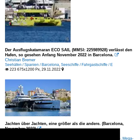
Der Ausflugskatamaran ECO SAIL (MMSI: 225989928) verlässt den
Hafen, so gesehen Anfang November 2022 in Barcelona.

Christian Bremer
Seehäfen / Spanien / Barcelona
,
Seeschiffe / Fahrgastschiffe / E
223 675x1200 Px, 29.11.2022


Jachten über Jachten, eine größer als die andere. (Barcelona,
November 2022)

Christian Bremer
Seehäfen / Spanien / Barcelona
,
Yachten, Freizeitfahrzeuge / Super-, Mega-