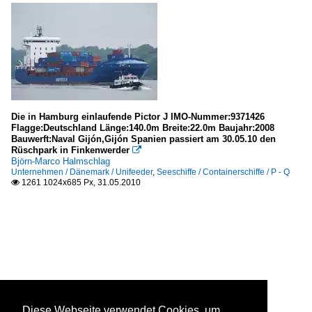
Die in Hamburg einlaufende Pictor J IMO-Nummer:9371426
Flagge:Deutschland Länge:140.0m Breite:22.0m Baujahr:2008
Bauwerft:Naval Gijón‎,Gijón‎ Spanien passiert am 30.05.10 den
Rüschpark in Finkenwerder

Björn-Marco Halmschlag
Unternehmen / Dänemark / Unifeeder
,
Seeschiffe / Containerschiffe / P - Q
1261 1024x685 Px, 31.05.2010

Diese Webseite verwendet Cookies, um