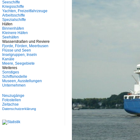
Seeschiffe
Kriegsschiffe
Yachten, Freizeitfahrzeuge
Arbeitsschiffe
Spezialschiffe
Häfen
Binnenhäfen
Kleinere Häfen
Seehäfen
Wasserstraßen und Reviere
Fjorde, Förden, Meerbusen
Flüsse und Seen
Inselgruppen, Inseln
Kanäle
Meere, Seegebiete
Weiteres
Sonstiges
Schiffsmodelle
Museen, Ausstellungen
Unternehmen
Neuzugänge
Fotostellen
Zeitachse
Datenschutzerklärung