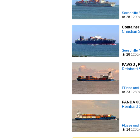
Seeschiffe /
28
1200x

Container
Christian
Seeschiffe /
26
1200x

PAVO J , F
Reinhard 
Flüsse und 
23
1280x

PANDA 002 
Reinhard 
Flüsse und 
14
1280x
