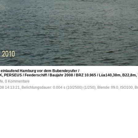
einlaufend Hamburg vor dem Bubendeyufer /
RSEUS / Feederschiff / Baujahr 2008 / BRZ 10.965 / Lüa140,38m, B22,8m, Tg.
ufe, 0 Kommentare
8 14:13:21, Belichtungsdauer: 0.004 s (10/2500) (1/250), Blende: f/9.0, ISO100, B