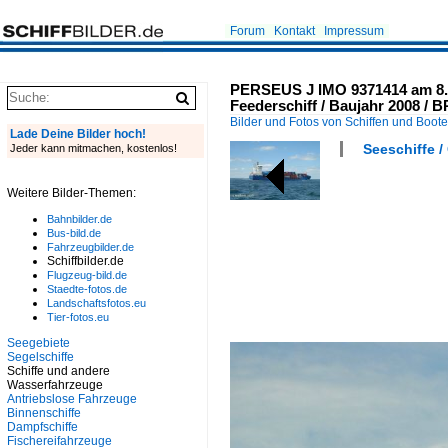
Forum
Kontakt
Impressum
PERSEUS J IMO 9371414 am 8.
Feederschiff / Baujahr 2008 / 
Bilder und Fotos von Schiffen und Boot
Lade Deine Bilder hoch!
Seeschiffe /
Jeder kann mitmachen, kostenlos!
Weitere Bilder-Themen:
Bahnbilder.de
Bus-bild.de
Fahrzeugbilder.de
Schiffbilder.de
Flugzeug-bild.de
Staedte-fotos.de
Landschaftsfotos.eu
Tier-fotos.eu
Seegebiete
Segelschiffe
Schiffe und andere
Wasserfahrzeuge
Antriebslose Fahrzeuge
Binnenschiffe
Dampfschiffe
Fischereifahrzeuge