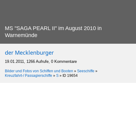
MS "SAGA PEARL II" im August 2010 in
Warnemünde
der Mecklenburger
19.01.2011, 1266 Aufrufe, 0 Kommentare
Bilder und Fotos von Schiffen und Booten
»
Seeschiffe
»
Kreuzfahrt-/ Passagierschiffe
»
S
»
ID 19654