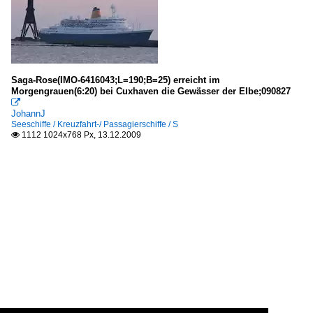
Saga-Rose(IMO-6416043;L=190;B=25) erreicht im
Morgengrauen(6:20) bei Cuxhaven die Gewässer der Elbe;090827

JohannJ
Seeschiffe / Kreuzfahrt-/ Passagierschiffe / S
1112 1024x768 Px, 13.12.2009
