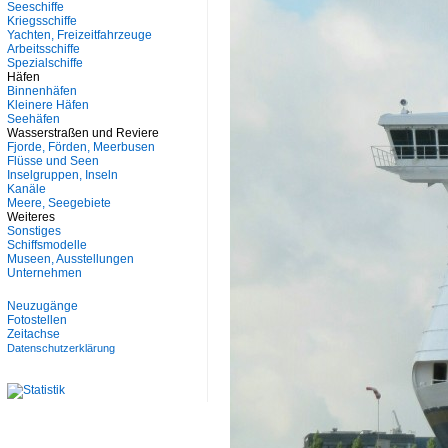
Seeschiffe
Kriegsschiffe
Yachten, Freizeitfahrzeuge
Arbeitsschiffe
Spezialschiffe
Häfen
Binnenhäfen
Kleinere Häfen
Seehäfen
Wasserstraßen und Reviere
Fjorde, Förden, Meerbusen
Flüsse und Seen
Inselgruppen, Inseln
Kanäle
Meere, Seegebiete
Weiteres
Sonstiges
Schiffsmodelle
Museen, Ausstellungen
Unternehmen
Neuzugänge
Fotostellen
Zeitachse
Datenschutzerklärung