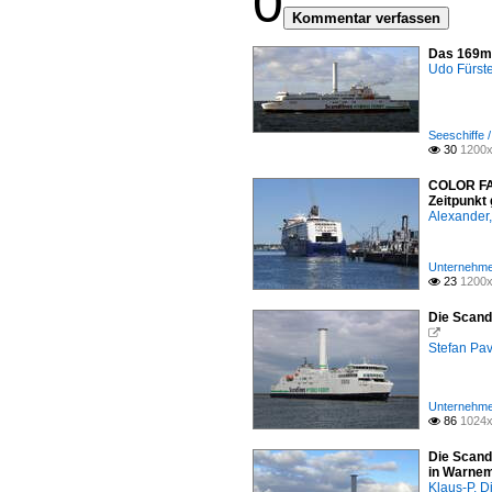
0
Kommentar verfassen
Das 169m 
Udo Fürst
Seeschiffe 
30
1200x

COLOR FAN
Zeitpunkt 
Alexander,
Unternehmen
23
1200x

Die Scand

Stefan Pav
Unternehme
86
1024x

Die Scand
in Warne
Klaus-P. Di