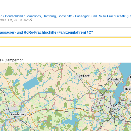
n / Deutschland / Scandlines, Hamburg
,
Seeschiffe / Passagier- und RoRo-Frachtschiffe (F
x900 Px, 24.10.2025

Passagier- und RoRo-Frachtschiffe (Fahrzeugfähren) / C"
el > Damperhof