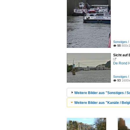
Sonstiges /
98
800x1

Sicht auf 

De Rond H
Sonstiges /
93
1600x

Weitere Bilder aus "Sonstiges / S
Weitere Bilder aus "Kanäle / Belg