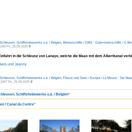
 Schleusen, Schiffshebewerke u.ä. / Belgien
,
Binnenschiffe / GMS - Gütermotorschiffe / V
,
Bin
200 Px, 26.09.2025

Einfahrt in die Schleuse von Lanaye, welche die Maas mit dem Albertkanal verb
ans und Jeanny
 Schleusen, Schiffshebewerke u.ä. / Belgien
,
Flüsse und Seen / Europa / La Meuse - Die Maa
1067 Px, 25.09.2025

chleusen, Schiffshebewerke u.ä. / Belgien"
ien / Canal du Centre"