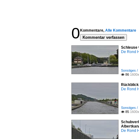
0
Kommentare,
Alle Kommentare
Kommentar verfassen
Schleuse 
De Rond H
Sonstiges /
86
1600x

Rückblick
De Rond H
Sonstiges /
85
1600x

Schubverb
Albertkan
De Rond H