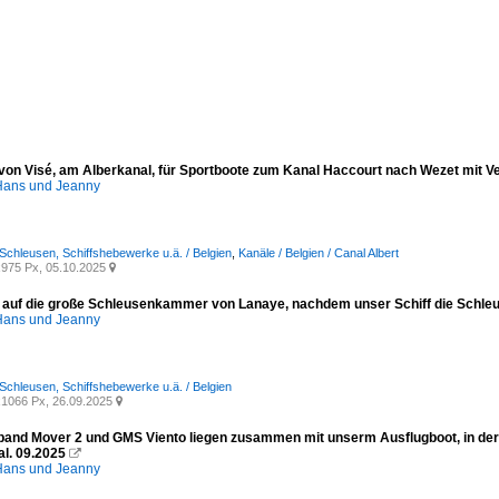
von Visé, am Alberkanal, für Sportboote zum Kanal Haccourt nach Wezet mit V
ans und Jeanny
 Schleusen, Schiffshebewerke u.ä. / Belgien
,
Kanäle / Belgien / Canal Albert
975 Px, 05.10.2025

 auf die große Schleusenkammer von Lanaye, nachdem unser Schiff die Schleu
ans und Jeanny
 Schleusen, Schiffshebewerke u.ä. / Belgien
1066 Px, 26.09.2025

and Mover 2 und GMS Viento liegen zusammen mit unserm Ausflugboot, in de
al. 09.2025

ans und Jeanny