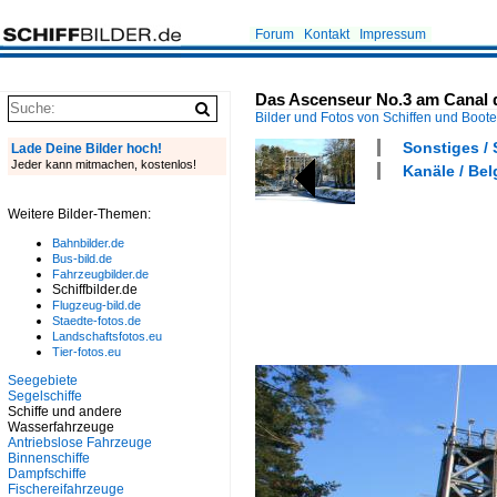
Forum
Kontakt
Impressum
Das Ascenseur No.3 am Canal d
Bilder und Fotos von Schiffen und Boot
Sonstiges / 
Lade Deine Bilder hoch!
Jeder kann mitmachen, kostenlos!
Kanäle / Bel
Weitere Bilder-Themen:
Bahnbilder.de
Bus-bild.de
Fahrzeugbilder.de
Schiffbilder.de
Flugzeug-bild.de
Staedte-fotos.de
Landschaftsfotos.eu
Tier-fotos.eu
Seegebiete
Segelschiffe
Schiffe und andere
Wasserfahrzeuge
Antriebslose Fahrzeuge
Binnenschiffe
Dampfschiffe
Fischereifahrzeuge