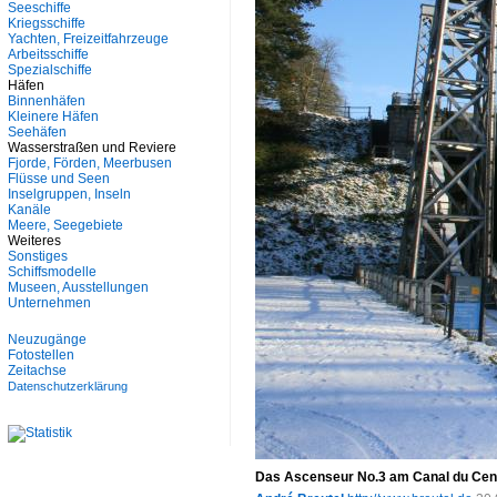
Seeschiffe
Kriegsschiffe
Yachten, Freizeitfahrzeuge
Arbeitsschiffe
Spezialschiffe
Häfen
Binnenhäfen
Kleinere Häfen
Seehäfen
Wasserstraßen und Reviere
Fjorde, Förden, Meerbusen
Flüsse und Seen
Inselgruppen, Inseln
Kanäle
Meere, Seegebiete
Weiteres
Sonstiges
Schiffsmodelle
Museen, Ausstellungen
Unternehmen
Neuzugänge
Fotostellen
Zeitachse
Datenschutzerklärung
Das Ascenseur No.3 am Canal du Cent