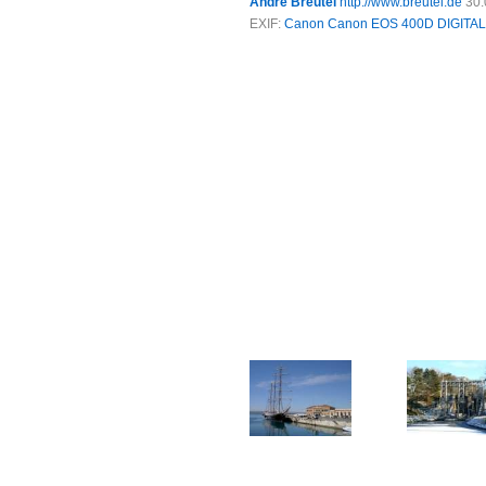
André Breutel
http://www.breutel.de
30.
EXIF:
Canon Canon EOS 400D DIGITAL