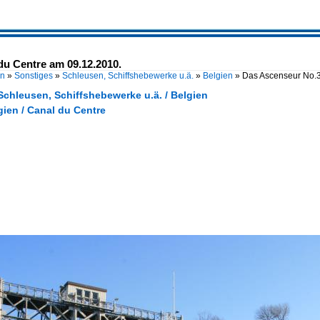
u Centre am 09.12.2010.
en
»
Sonstiges
»
Schleusen, Schiffshebewerke u.ä.
»
Belgien
»
Das Ascenseur No.
Schleusen, Schiffshebewerke u.ä. / Belgien
gien / Canal du Centre