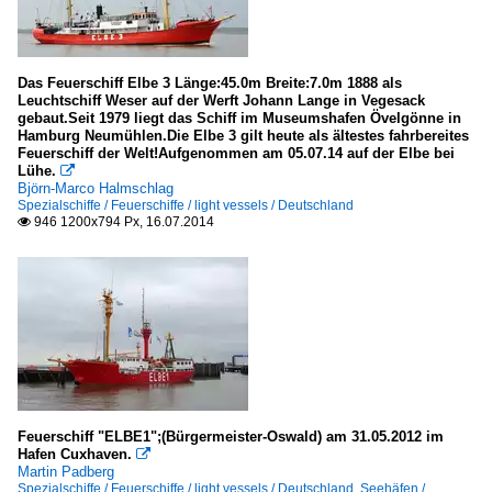
Das Feuerschiff Elbe 3 Länge:45.0m Breite:7.0m 1888 als
Leuchtschiff Weser auf der Werft Johann Lange in Vegesack
gebaut.Seit 1979 liegt das Schiff im Museumshafen Övelgönne in
Hamburg Neumühlen.Die Elbe 3 gilt heute als ältestes fahrbereites
Feuerschiff der Welt!Aufgenommen am 05.07.14 auf der Elbe bei
Lühe.

Björn-Marco Halmschlag
Spezialschiffe / Feuerschiffe / light vessels / Deutschland
946 1200x794 Px, 16.07.2014

Feuerschiff "ELBE1";(Bürgermeister-Oswald) am 31.05.2012 im
Hafen Cuxhaven.

Martin Padberg
Spezialschiffe / Feuerschiffe / light vessels / Deutschland
,
Seehäfen /