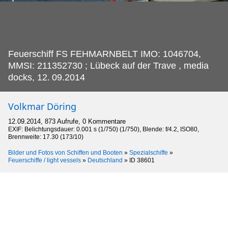
Feuerschiff FS FEHMARNBELT IMO: 1046704,
MMSI: 211352730 ; Lübeck auf der Trave , media
docks, 12.
09.2014
Volkmar Döring
12.09.2014, 873 Aufrufe, 0 Kommentare
EXIF: Belichtungsdauer: 0.001 s (1/750) (1/750), Blende: f/4.2, ISO80,
Brennweite: 17.30 (173/10)
Bilder und Fotos von Schiffen und Booten
»
Spezialschiffe
»
Feuerschiffe / light vessels
»
Deutschland
»
ID 38601