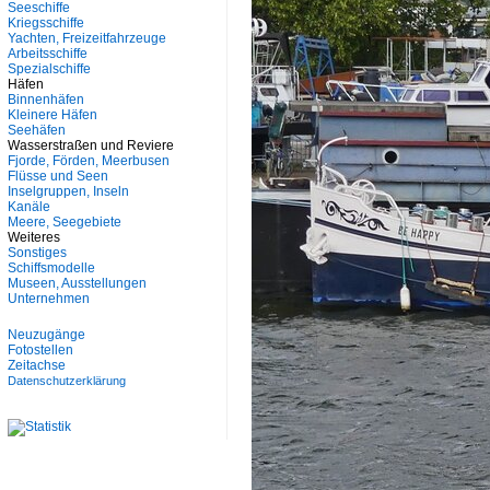
Seeschiffe
Kriegsschiffe
Yachten, Freizeitfahrzeuge
Arbeitsschiffe
Spezialschiffe
Häfen
Binnenhäfen
Kleinere Häfen
Seehäfen
Wasserstraßen und Reviere
Fjorde, Förden, Meerbusen
Flüsse und Seen
Inselgruppen, Inseln
Kanäle
Meere, Seegebiete
Weiteres
Sonstiges
Schiffsmodelle
Museen, Ausstellungen
Unternehmen
Neuzugänge
Fotostellen
Zeitachse
Datenschutzerklärung