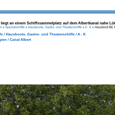
iegt an einem Schiffssammelplatz auf dem Albertkanal nahe Lüt
en
»
Spezialschiffe
»
Hausboote, Gastro- und Theaterschiffe
»
A - K
»
Hausboot BE 
fe / Hausboote, Gastro- und Theaterschiffe / A - K
gien / Canal Albert