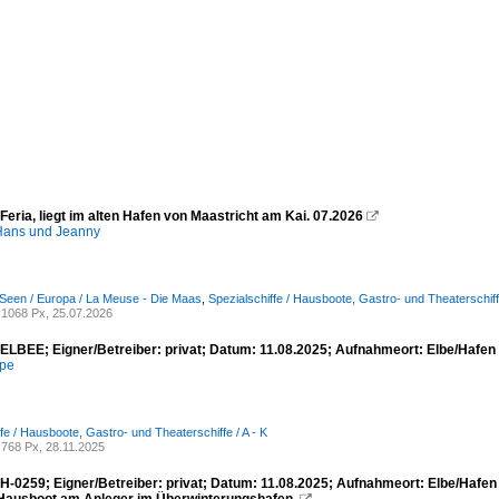
eria, liegt im alten Hafen von Maastricht am Kai. 07.2026

ans und Jeanny
Seen / Europa / La Meuse - Die Maas
,
Spezialschiffe / Hausboote, Gastro- und Theaterschiffe
1068 Px, 25.07.2026
ELBEE; Eigner/Betreiber: privat; Datum: 11.08.2025; Aufnahmeort: Elbe/Hafe
mpe
fe / Hausboote, Gastro- und Theaterschiffe / A - K
768 Px, 28.11.2025
H-0259; Eigner/Betreiber: privat; Datum: 11.08.2025; Aufnahmeort: Elbe/Hafe