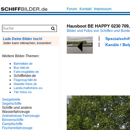
Forum
Kontakt
Impressum
Hausboot BE HAPPY 0230 709, l
Bilder und Fotos von Schiffen und Boot
Spezialschif
Lade Deine Bilder hoch!
Jeder kann mitmachen, kostenlos!
Kanäle / Bel
Weitere Bilder-Themen:
Bahnbilder.de
Bus-bild.de
Fahrzeugbilder.de
Schiffbilder.de
Flugzeug-bild.de
Staedte-fotos.de
Landschaftsfotos.eu
Tier-fotos.eu
Seegebiete
Segelschiffe
Schiffe und andere
Wasserfahrzeuge
Antriebslose Fahrzeuge
Binnenschiffe
Dampfschiffe
Fischereifahrzeuge