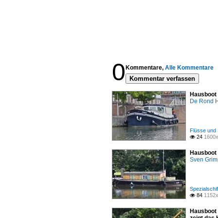
0
Kommentare,
Alle Kommentare
Kommentar verfassen
Hausboot F
De Rond H
Flüsse und 
24
1600x

Hausboot 
Sven Gri
Spezialschif
84
1152x

Hausboot 