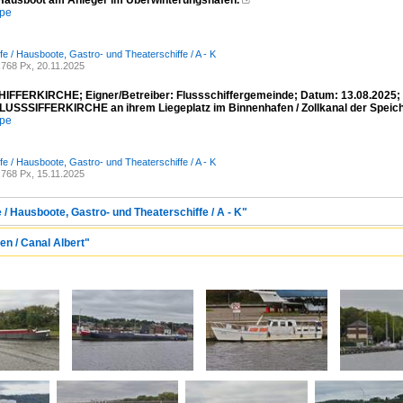
 Hausboot am Anleger im Überwinterungshafen.

mpe
fe / Hausboote, Gastro- und Theaterschiffe / A - K
768 Px, 20.11.2025
FFERKIRCHE; Eigner/Betreiber: Flussschiffergemeinde; Datum: 13.08.2025; 
 FLUSSSIFFERKIRCHE an ihrem Liegeplatz im Binnenhafen / Zollkanal der Speich
mpe
fe / Hausboote, Gastro- und Theaterschiffe / A - K
768 Px, 15.11.2025
 / Hausboote, Gastro- und Theaterschiffe / A - K"
en / Canal Albert"