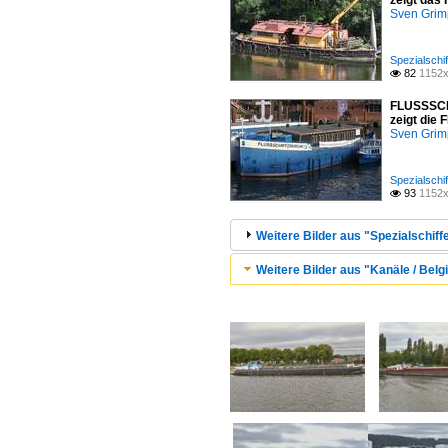
zeigt das
Sven Gri
Spezialschif
82
1152x

FLUSSSCHI
zeigt die
Sven Gri
Spezialschif
93
1152x

Weitere Bilder aus "Spezialschiffe
Weitere Bilder aus "Kanäle / Belgi