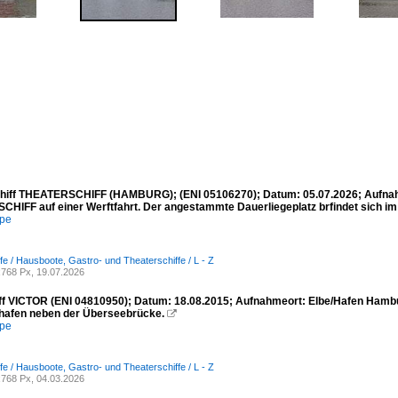
hiff THEATERSCHIFF (HAMBURG); (ENI 05106270); Datum: 05.07.2026; Aufnahm
HIFF auf einer Werftfahrt. Der angestammte Dauerliegeplatz brfindet sich im N
mpe
fe / Hausboote, Gastro- und Theaterschiffe / L - Z
768 Px, 19.07.2026
f VICTOR (ENI 04810950); Datum: 18.08.2015; Aufnahmeort: Elbe/Hafen Hambur
hafen neben der Überseebrücke.

mpe
fe / Hausboote, Gastro- und Theaterschiffe / L - Z
768 Px, 04.03.2026