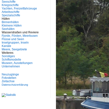
Seeschiffe
Kriegsschiffe
Yachten, Freizeitfahrzeuge
Arbeitsschiffe
Spezialschiffe
Häfen
Binnenhäfen
Kleinere Häfen
Seehäfen
Wasserstraßen und Reviere
Fjorde, Förden, Meerbusen
Flüsse und Seen
Inselgruppen, Inseln
Kanäle
Meere, Seegebiete
Weiteres
Sonstiges
Schiffsmodelle
Museen, Ausstellungen
Unternehmen
Neuzugänge
Fotostellen
Zeitachse
Datenschutzerklärung