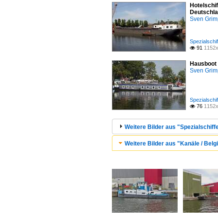
Hotelschi
Deutschla
Sven Gri
Spezialschif
91
1152x

Hausboot 
Sven Gri
Spezialschif
76
1152x

Weitere Bilder aus "Spezialschiffe
Weitere Bilder aus "Kanäle / Belgi