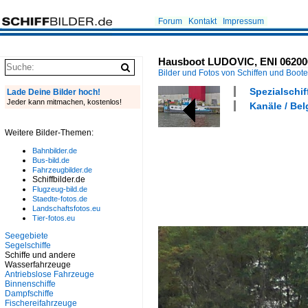
Forum
Kontakt
Impressum
Hausboot LUDOVIC, ENI 06200005
Bilder und Fotos von Schiffen und Boot
Spezialschif
Lade Deine Bilder hoch!
Jeder kann mitmachen, kostenlos!
Kanäle / Bel
Weitere Bilder-Themen:
Bahnbilder.de
Bus-bild.de
Fahrzeugbilder.de
Schiffbilder.de
Flugzeug-bild.de
Staedte-fotos.de
Landschaftsfotos.eu
Tier-fotos.eu
Seegebiete
Segelschiffe
Schiffe und andere
Wasserfahrzeuge
Antriebslose Fahrzeuge
Binnenschiffe
Dampfschiffe
Fischereifahrzeuge