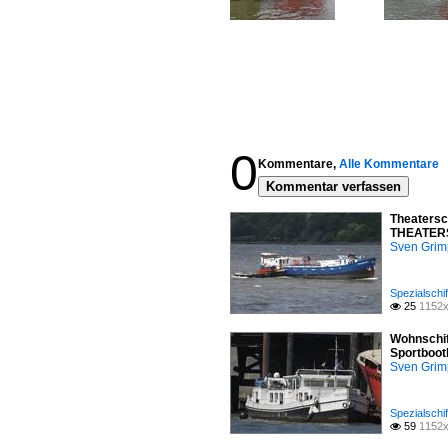
0
Kommentare,
Alle Kommentare
Kommentar verfassen
Theatersc
THEATERSC
Sven Gri
Spezialschif
25
1152x

Wohnschif
Sportboot
Sven Gri
Spezialschif
59
1152x
