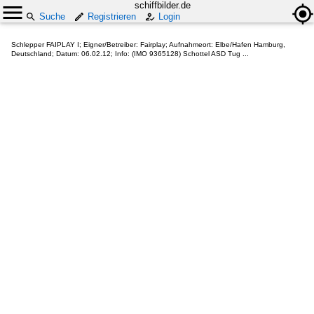
schiffbilder.de
Suche
Registrieren
Login
Schlepper FAIPLAY I; Eigner/Betreiber: Fairplay; Aufnahmeort: Elbe/Hafen Hamburg,
Deutschland; Datum: 06.02.12; Info: (IMO 9365128) Schottel ASD Tug ...