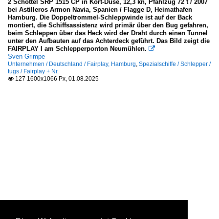
2 Schottel SRP 1515 CP in Kort-Düse, 12,3 kn, Pfahlzug 72 t / 2007
bei Astilleros Armon Navia, Spanien / Flagge D, Heimathafen
Hamburg. Die Doppeltrommel-Schleppwinde ist auf der Back
montiert, die Schiffsassistenz wird primär über den Bug gefahren,
beim Schleppen über das Heck wird der Draht durch einen Tunnel
unter den Aufbauten auf das Achterdeck geführt. Das Bild zeigt die
FAIRPLAY I am Schlepperponton Neumühlen.

Sven Grimpe
Unternehmen / Deutschland / Fairplay, Hamburg
,
Spezialschiffe / Schlepper /
tugs / Fairplay + Nr.
127 1600x1066 Px, 01.08.2025
