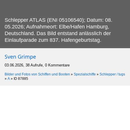
Schlepper ATLAS (ENI 05106540); Datum: 08.
05.2026; Aufnahmeort: Elbe/Hafen Hamburg,
Deutschland. Das Bild entstand anlässlich der
Einlaufparade zum 837. Hafengeburtstag.
Sven Grimpe
03.06.2026, 38 Aufrufe, 0 Kommentare
Bilder und Fotos von Schiffen und Booten
»
Spezialschiffe
»
Schlepper / tugs
»
A
»
ID 87885