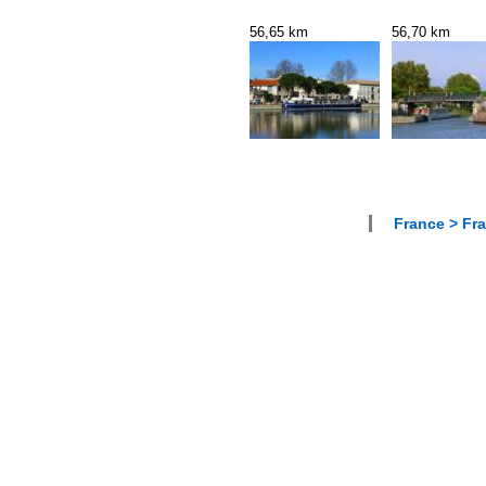
56,65 km
56,70 km
France > Fr