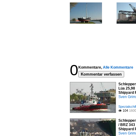
0
Kommentare,
Alle Kommentare
Kommentar verfassen
Schlepper
Lüa 25,98 
Shipyard P
Sven Gri
Spezialschif
104
1600

Schlepper
/ BRZ 343 
Shipyard 
Sven Gri