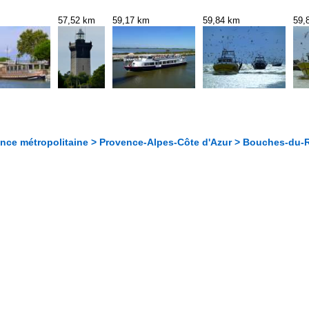
57,52 km
59,17 km
59,84 km
59,
ance métropolitaine > Provence-Alpes-Côte d'Azur > Bouches-du-R