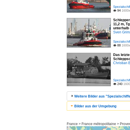
Spezialschif
94
1600x

Schlepper
11,2 m, Tg
unterhalb
Sven Gri
Spezialschif
88
1600x

Das letzt
Schleppsc
Christian 
Spezialschif
240
1600

Weitere Bilder aus "Spezialschiffe
Bilder aus der Umgebung
France > France métropolitaine > Prove