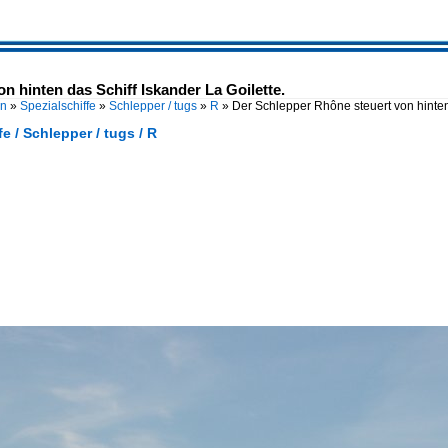
n hinten das Schiff Iskander La Goilette.
en
»
Spezialschiffe
»
Schlepper / tugs
»
R
»
Der Schlepper Rhône steuert von hinten
fe / Schlepper / tugs / R