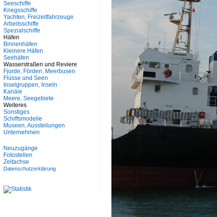
Seeschiffe
Kriegsschiffe
Yachten, Freizeitfahrzeuge
Arbeitsschiffe
Spezialschiffe
Häfen
Binnenhäfen
Kleinere Häfen
Seehäfen
Wasserstraßen und Reviere
Fjorde, Förden, Meerbusen
Flüsse und Seen
Inselgruppen, Inseln
Kanäle
Meere, Seegebiete
Weiteres
Sonstiges
Schiffsmodelle
Museen, Ausstellungen
Unternehmen
Neuzugänge
Fotostellen
Zeitachse
Datenschutzerklärung