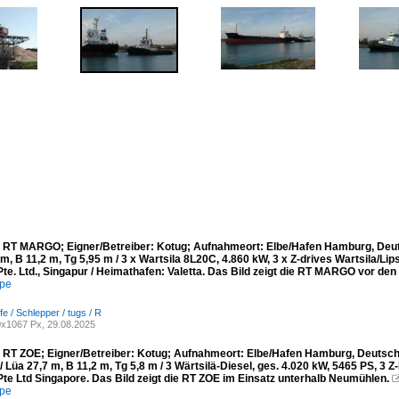
 RT MARGO; Eigner/Betreiber: Kotug; Aufnahmeort: Elbe/Hafen Hamburg, Deuts
m, B 11,2 m, Tg 5,95 m / 3 x Wartsila 8L20C, 4.860 kW, 3 x Z-drives Wartsila/Li
te. Ltd., Singapur / Heimathafen: Valetta. Das Bild zeigt die RT MARGO vor de
mpe
fe / Schlepper / tugs / R
x1067 Px, 29.08.2025
 RT ZOE; Eigner/Betreiber: Kotug; Aufnahmeort: Elbe/Hafen Hamburg, Deutschl
/ Lüa 27,7 m, B 11,2 m, Tg 5,8 m / 3 Wärtsilä-Diesel, ges. 4.020 kW, 5465 PS, 3 Z-
Pte Ltd Singapore. Das Bild zeigt die RT ZOE im Einsatz unterhalb Neumühlen.
mpe