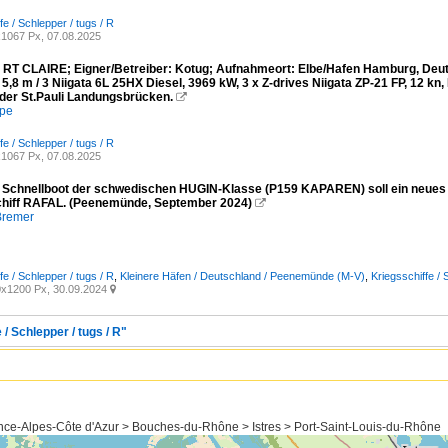
fe / Schlepper / tugs / R
1067 Px, 07.08.2025
 RT CLAIRE; Eigner/Betreiber: Kotug; Aufnahmeort: Elbe/Hafen Hamburg, Deuts
 5,8 m / 3 Niigata 6L 25HX Diesel, 3969 kW, 3 x Z-drives Niigata ZP-21 FP, 12 kn,
 der St.Pauli Landungsbrücken.

mpe
fe / Schlepper / tugs / R
1067 Px, 07.08.2025
e Schnellboot der schwedischen HUGIN-Klasse (P159 KAPAREN) soll ein neues 
hiff RAFAL. (Peenemünde, September 2024)

Bremer
fe / Schlepper / tugs / R
,
Kleinere Häfen / Deutschland / Peenemünde (M-V)
,
Kriegsschiffe / 
x1200 Px, 30.09.2024

 / Schlepper / tugs / R"
nce-Alpes-Côte d'Azur > Bouches-du-Rhône > Istres > Port-Saint-Louis-du-Rhône