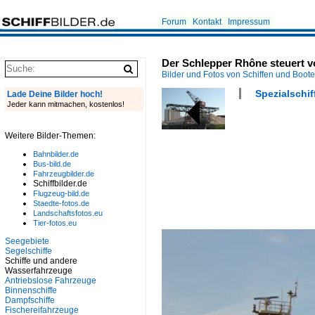
Forum
Kontakt
Impressum
Der Schlepper Rhône steuert vo
Bilder und Fotos von Schiffen und Boot
Spezialschif
Lade Deine Bilder hoch!
Jeder kann mitmachen, kostenlos!
Weitere Bilder-Themen:
Bahnbilder.de
Bus-bild.de
Fahrzeugbilder.de
Schiffbilder.de
Flugzeug-bild.de
Staedte-fotos.de
Landschaftsfotos.eu
Tier-fotos.eu
Seegebiete
Segelschiffe
Schiffe und andere
Wasserfahrzeuge
Antriebslose Fahrzeuge
Binnenschiffe
Dampfschiffe
Fischereifahrzeuge