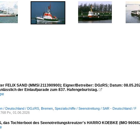
ter FELIX SAND (MMSI 211390900); Eigner/Betreiber: DGzRS; Datum: 08.05.20
anlässlich der Einlaufparade zum 837. Hafengeburtstag.

mpe
n / Deutschland / DGzRS, Bremen
,
Spezialschiffe / Seenotrettung / SAR - Deutschland / F
768 Px, 01.06.2026
 das Tochterboot des Seenotrettungskreutzer's HARRO KOEBKE (IMO 9606625)
e