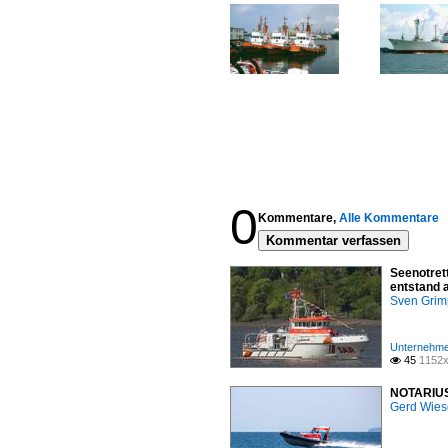
0
Kommentare,
Alle Kommentare
Kommentar verfassen
Seenotret
entstand 
Sven Gri
Unternehme
45
1152x

NOTARIUS,
Gerd Wies