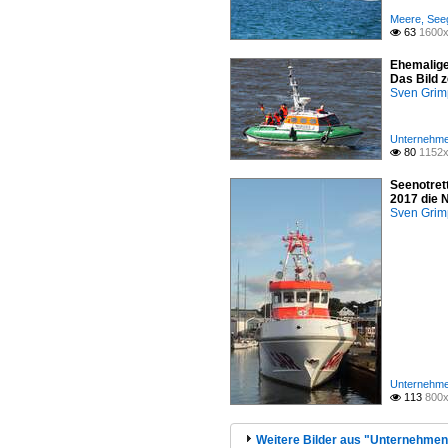
Meere, Seeg
63
1600x

Ehemalige
Das Bild 
Sven Gri
Unternehme
80
1152x

Seenotret
2017 die 
Sven Gri
Unternehme
113
800x

Weitere Bilder aus "Unternehmen