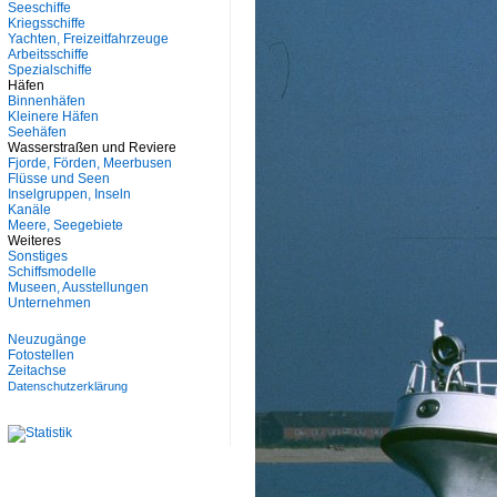
Seeschiffe
Kriegsschiffe
Yachten, Freizeitfahrzeuge
Arbeitsschiffe
Spezialschiffe
Häfen
Binnenhäfen
Kleinere Häfen
Seehäfen
Wasserstraßen und Reviere
Fjorde, Förden, Meerbusen
Flüsse und Seen
Inselgruppen, Inseln
Kanäle
Meere, Seegebiete
Weiteres
Sonstiges
Schiffsmodelle
Museen, Ausstellungen
Unternehmen
Neuzugänge
Fotostellen
Zeitachse
Datenschutzerklärung