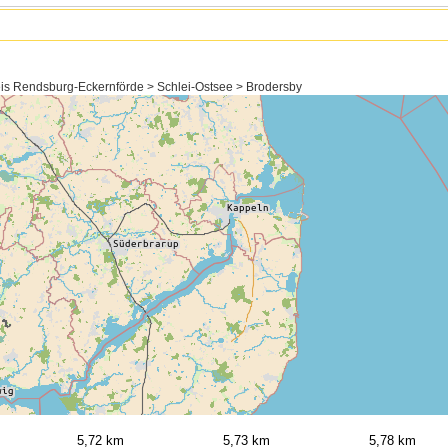
eis Rendsburg-Eckernförde > Schlei-Ostsee > Brodersby
5,72 km
5,73 km
5,78 km