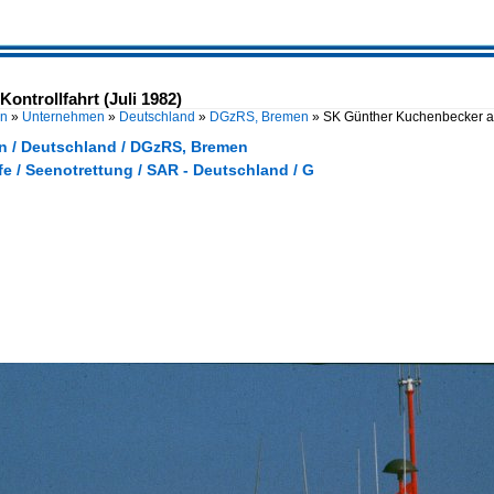
ntrollfahrt (Juli 1982)
en
»
Unternehmen
»
Deutschland
»
DGzRS, Bremen
»
SK Günther Kuchenbecker auf
 / Deutschland / DGzRS, Bremen
fe / Seenotrettung / SAR - Deutschland / G