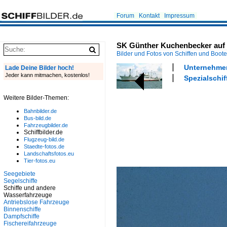
Forum
Kontakt
Impressum
SK Günther Kuchenbecker auf Ko
Bilder und Fotos von Schiffen und Boot
Unternehmen
Lade Deine Bilder hoch!
Jeder kann mitmachen, kostenlos!
Spezialschif
Weitere Bilder-Themen:
Bahnbilder.de
Bus-bild.de
Fahrzeugbilder.de
Schiffbilder.de
Flugzeug-bild.de
Staedte-fotos.de
Landschaftsfotos.eu
Tier-fotos.eu
Seegebiete
Segelschiffe
Schiffe und andere
Wasserfahrzeuge
Antriebslose Fahrzeuge
Binnenschiffe
Dampfschiffe
Fischereifahrzeuge