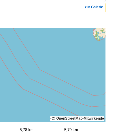
zur Galerie
(C) OpenStreetMap-Mitwirkende
5,78 km
5,79 km