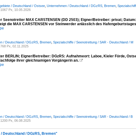
ebiete / Deutschland / Ostsee
,
Unternehmen / Deutschland / DGzRS, Bremen
,
Spezialschif
1067 Px, 10.05.2026
r Seenotretter MAX CARSTENSEN (DD 2503); Eigner/Betreiber: privat; Datum:
zeigt die MAX CARSTENSEN vor Steinwerder anlässlich des Hafengeburtstages
mpe
n / Deutschland / DGzRS, Bremen
,
Spezialschiffe / Seenotrettung / SAR - Deutschland / M
768 Px, 02.11.2025
ter BERLIN; Eigner/Betreiber: DGzRS: Aufnahmeort: Laboe, Kieler Förde, Ostse
Nachfolge ihrer gleichnamigen Vorgängerin an.

mpe
n / Deutschland / DGzRS, Bremen
,
Spezialschiffe / Seenotrettung / SAR - Deutschland / B
1200 Px, 06.08.2025
 / Deutschland / DGzRS, Bremen"