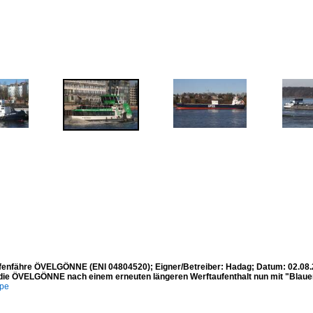
enfähre ÖVELGÖNNE (ENI 04804520); Eigner/Betreiber: Hadag; Datum: 02.08.
t die ÖVELGÖNNE nach einem erneuten längeren Werftaufenthalt nun mit "Blauen
mpe