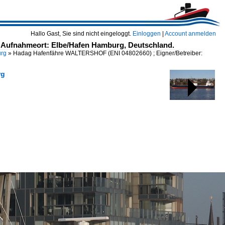
Hallo Gast, Sie sind nicht eingeloggt.
Einloggen
|
Account anmelden
 Aufnahmeort: Elbe/Hafen Hamburg, Deutschland.
urg
»
Hadag Hafenfähre WALTERSHOF (ENI 04802660) ; Eigner/Betreiber:
rg