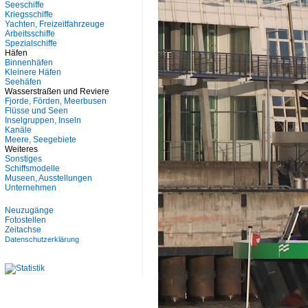
Seeschiffe
Kriegsschiffe
Yachten, Freizeitfahrzeuge
Arbeitsschiffe
Spezialschiffe
Häfen
Binnenhäfen
Kleinere Häfen
Seehäfen
Wasserstraßen und Reviere
Fjorde, Förden, Meerbusen
Flüsse und Seen
Inselgruppen, Inseln
Kanäle
Meere, Seegebiete
Weiteres
Sonstiges
Schiffsmodelle
Museen, Ausstellungen
Unternehmen
Neuzugänge
Fotostellen
Zeitachse
Datenschutzerklärung