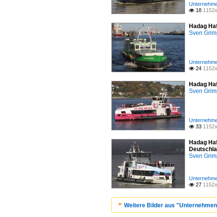
Unternehme
18
1152x

Hadag Haf
Sven Gri
Unternehme
24
1152x

Hadag Haf
Sven Gri
Unternehme
33
1152x

Hadag Haf
Deutschla
Sven Gri
Unternehme
27
1152x

Weitere Bilder aus "Unternehmen