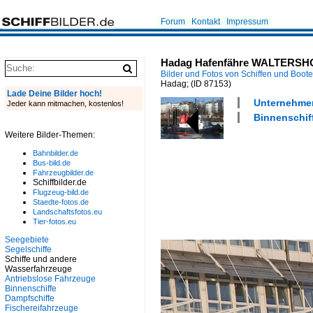
Forum
Kontakt
Impressum
Hadag Hafenfähre WALTERSHOF 
Bilder und Fotos von Schiffen und Boot
Hadag;
(ID 87153)
Lade Deine Bilder hoch!
Unternehmen
Jeder kann mitmachen, kostenlos!
Binnenschif
Weitere Bilder-Themen:
Bahnbilder.de
Bus-bild.de
Fahrzeugbilder.de
Schiffbilder.de
Flugzeug-bild.de
Staedte-fotos.de
Landschaftsfotos.eu
Tier-fotos.eu
Seegebiete
Segelschiffe
Schiffe und andere
Wasserfahrzeuge
Antriebslose Fahrzeuge
Binnenschiffe
Dampfschiffe
Fischereifahrzeuge