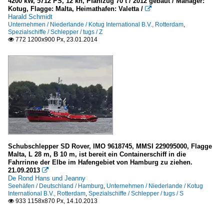
4200 kW, 5712 PS, 12 kn, Pfahlzug 70 t / 2012 gebaut / Manager:
Kotug, Flagge: Malta, Heimathafen: Valetta /

Harald Schmidt
Unternehmen / Niederlande / Kotug International B.V., Rotterdam
,
Spezialschiffe / Schlepper / tugs / Z
772 1200x900 Px, 23.01.2014

Schubschlepper SD Rover, IMO 9618745, MMSI 229095000, Flagge
Malta, L 28 m, B 10 m, ist bereit ein Containerschiff in die
Fahrrinne der Elbe im Hafengebiet von Hamburg zu ziehen.
21.09.2013

De Rond Hans und Jeanny
Seehäfen / Deutschland / Hamburg
,
Unternehmen / Niederlande / Kotug
International B.V., Rotterdam
,
Spezialschiffe / Schlepper / tugs / S
933 1158x870 Px, 14.10.2013
