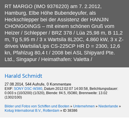
RT MARGO (IMO 9376220) am 7.
2.2012,
Hamburg, Elbe Höhe Bubendeyufer, als
Heckschlepper bei der Assistenz der HANJIN
CHONGOINGS – mit einem schönen Gruß vom
Heizer / Schlepper / BRZ 378 / Lüa 25,98 m, B 11,2
m, Tg 5,95 m / 3 x Wartsila 8L20C, 4.860 kW, 3 x Z-
drives Wartsila/Lips CS-225CP HR D = 2300, 12,6
kn, Pfahlzug 80,4 t / 2008 bei ASL Shipyard Pte.
Ltd., Singapur / Heimathafen: Valetta /
Harald Schmidt
27.08.2014, 544 Aufrufe, 0 Kommentare
EXIF:
SONY DSC-W380
, Datum 2012:02:07 14:00:58, Belichtungsdauer:
0.003 s (10/3200) (1/320), Blende: f/4.5, ISO80, Brennweite: 13.02
(1302/100)
Bilder und Fotos von Schiffen und Booten
»
Unternehmen
»
Niederlande
»
Kotug International B.V., Rotterdam
»
ID 38386