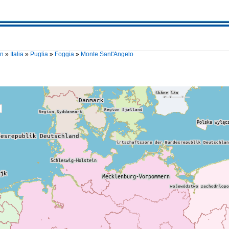
en
»
Italia
»
Puglia
»
Foggia
»
Monte Sant'Angelo