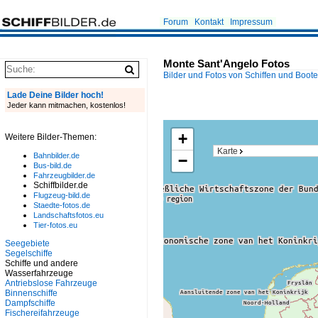
Forum
Kontakt
Impressum
Monte Sant'Angelo Fotos
Bilder und Fotos von Schiffen und Boot
Lade Deine Bilder hoch!
Jeder kann mitmachen, kostenlos!
+
Weitere Bilder-Themen:
Karte
Bahnbilder.de
−
Bus-bild.de
Fahrzeugbilder.de
Schiffbilder.de
Flugzeug-bild.de
Staedte-fotos.de
Landschaftsfotos.eu
Tier-fotos.eu
Seegebiete
Segelschiffe
Schiffe und andere
Wasserfahrzeuge
Antriebslose Fahrzeuge
Binnenschiffe
Dampfschiffe
Fischereifahrzeuge