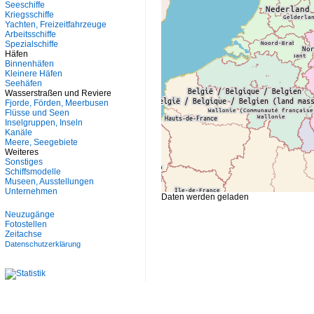
Seeschiffe
Kriegsschiffe
Yachten, Freizeitfahrzeuge
Arbeitsschiffe
Spezialschiffe
Häfen
Binnenhäfen
Kleinere Häfen
Seehäfen
Wasserstraßen und Reviere
Fjorde, Förden, Meerbusen
Flüsse und Seen
Inselgruppen, Inseln
Kanäle
Meere, Seegebiete
Weiteres
Sonstiges
Schiffsmodelle
Museen, Ausstellungen
Unternehmen
Daten werden geladen
Neuzugänge
Fotostellen
Zeitachse
Datenschutzerklärung