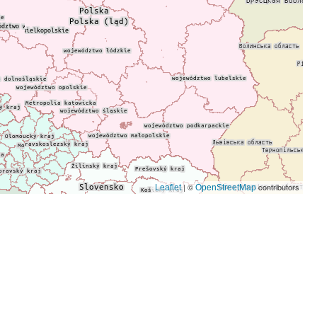
| ©
contributors
Leaflet
OpenStreetMap