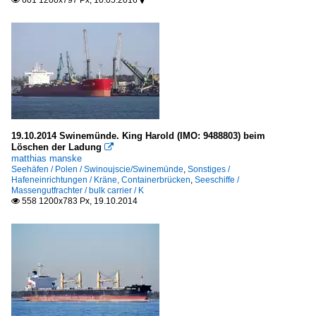
601 1200x797 Px, 10.05.2016


19.10.2014 Swinemünde. King Harold (IMO: 9488803) beim
Löschen der Ladung

matthias manske
Seehäfen / Polen / Swinoujscie/Swinemünde
,
Sonstiges /
Hafeneinrichtungen / Kräne, Containerbrücken
,
Seeschiffe /
Massengutfrachter / bulk carrier / K
558 1200x783 Px, 19.10.2014
