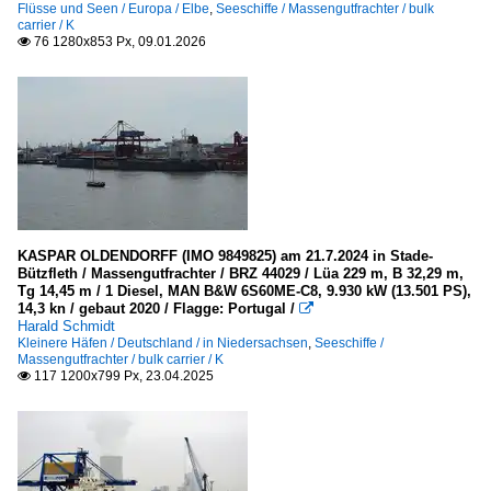
Flüsse und Seen / Europa / Elbe
,
Seeschiffe / Massengutfrachter / bulk
2011
carrier / K
Niederlande
76 1280x853 Px, 09.01.2026

2013
Waal
2014
2015
Kleinere Häfen
2016
Deutschland
2017
in Niedersachsen
2018
KASPAR OLDENDORFF (IMO 9849825) am 21.7.2024 in Stade-
2020
Seehäfen
Bützfleth / Massengutfrachter / BRZ 44029 / Lüa 229 m, B 32,29 m,
Tg 14,45 m / 1 Diesel, MAN B&W 6S60ME-C8, 9.930 kW (13.501 PS),
2022
14,3 kn / gebaut 2020 / Flagge: Portugal /

Deutschland
Harald Schmidt
2023
Kleinere Häfen / Deutschland / in Niedersachsen
,
Seeschiffe /
Bremen
Massengutfrachter / bulk carrier / K
2024
117 1200x799 Px, 23.04.2025

Hamburg
2025
Polen
Swinoujscie/Swinemünde