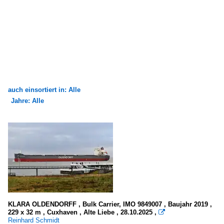
auch einsortiert in: Alle
Jahre: Alle
×
×
Alle Kategorien
Alle Jahre
Flüsse und Seen
2000
Deutschland
2008
Weser und Nebenflüsse
2009
Europa
2010
KLARA OLDENDORFF , Bulk Carrier, IMO 9849007 , Baujahr 2019 ,
229 x 32 m , Cuxhaven , Alte Liebe , 28.10.2025 ,

Elbe
2010
Reinhard Schmidt