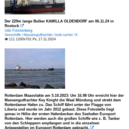
Sonstiges
Der 229m lange Bulker KAMILLA OLDENDORF am 06.11.24 in
Flaggen, Schornsteinmarken
Rostock

Udo Fürstenberg
Schornsteinmarken - funnels
Seeschiffe / Massengutfrachter / bulk carrier / K
111 1200x701 Px, 17.11.2024

Galerien
Schiffsdetails
Hafeneinrichtungen
Kräne, Containerbrücken
Spezialschiffe
Rotterdam Maasvlakte am 5.10.2023: Um 16.98 Uhr erreicht hier der
Massengutfrachter Key Knight die Waal Mündung und strebt dem
Lotsenboote / pilot boats
Rotterdamer Hafen zu. Das Schiff fährt unter der Flagge von
Liberia und wurde im Jahr 2012 gebaut. Diese Fotostelle liegt
Deutschland
genau in Höhe der ersten Hafenbecken des Seehafen Europort
Rotterdam. Hier werden auch die großen Schiffe wie z. B. Tanker
von den Schleppern empfangen und in die einzelnen
Anlegestellen im Europort Rotterdam gebracht.
