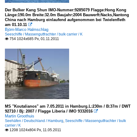
Der Bulker Kang Shun IMO-Nummer:9285079 Flagge:Hong Kong
Länge:190.0m Breite:32.0m Baujahr:2004 Bauwerft:Nacks,Nantong
China nach Hamburg einlaufend aufgenommen bei Twielenfleth
am 01.10.11

Björn-Marco Halmschlag
Seeschiffe / Massengutfrachter / bulk carrier / K
754 1024x685 Px, 01.11.2011

MS "Koutalianos" am 7.05.2011 in Hamburg.L:230m / B:37m / DWT
92710 / Bj: 2007 / Flagge Liberia / IMO 9332016

Martin Groothuis
Seehäfen / Deutschland / Hamburg
,
Seeschiffe / Massengutfrachter / bulk
carrier / K
1208 1024x804 Px, 11.05.2011
