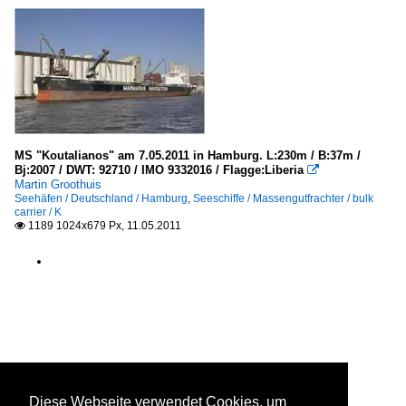
MS "Koutalianos" am 7.05.2011 in Hamburg. L:230m / B:37m /
Bj:2007 / DWT: 92710 / IMO 9332016 / Flagge:Liberia

Martin Groothuis
Seehäfen / Deutschland / Hamburg
,
Seeschiffe / Massengutfrachter / bulk
carrier / K
1189 1024x679 Px, 11.05.2011

Diese Webseite verwendet Cookies, um