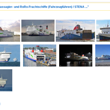
Passagier- und RoRo-Frachtschiffe (Fahrzeugfähren) / STENA ..."
d