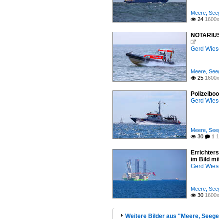
Meere, Seeg
24
1600x

NOTARIUS 

Gerd Wies
Meere, Seeg
25
1600x

Polizeibo
Gerd Wies
Meere, Seeg
30
1

 1
Errichter
im Bild m
Gerd Wies
Meere, Seeg
30
1600x

Weitere Bilder aus "Meere, Seege