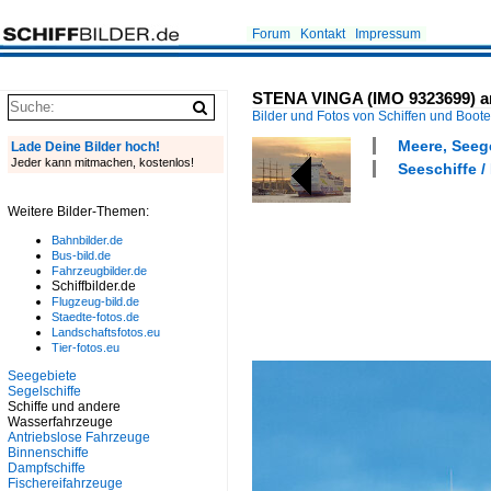
Forum
Kontakt
Impressum
STENA VINGA (IMO 9323699) am
Bilder und Fotos von Schiffen und Boot
Meere, Seeg
Lade Deine Bilder hoch!
Jeder kann mitmachen, kostenlos!
Seeschiffe /
Weitere Bilder-Themen:
Bahnbilder.de
Bus-bild.de
Fahrzeugbilder.de
Schiffbilder.de
Flugzeug-bild.de
Staedte-fotos.de
Landschaftsfotos.eu
Tier-fotos.eu
Seegebiete
Segelschiffe
Schiffe und andere
Wasserfahrzeuge
Antriebslose Fahrzeuge
Binnenschiffe
Dampfschiffe
Fischereifahrzeuge