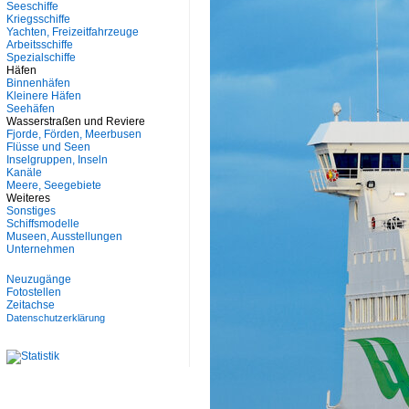
Seeschiffe
Kriegsschiffe
Yachten, Freizeitfahrzeuge
Arbeitsschiffe
Spezialschiffe
Häfen
Binnenhäfen
Kleinere Häfen
Seehäfen
Wasserstraßen und Reviere
Fjorde, Förden, Meerbusen
Flüsse und Seen
Inselgruppen, Inseln
Kanäle
Meere, Seegebiete
Weiteres
Sonstiges
Schiffsmodelle
Museen, Ausstellungen
Unternehmen
Neuzugänge
Fotostellen
Zeitachse
Datenschutzerklärung