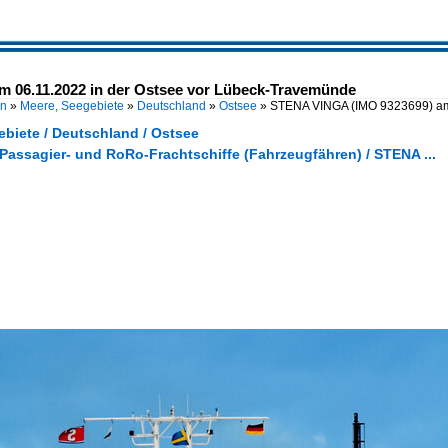
 06.11.2022 in der Ostsee vor Lübeck-Travemünde
en
»
Meere, Seegebiete
»
Deutschland
»
Ostsee
»
STENA VINGA (IMO 9323699) am
ebiete / Deutschland / Ostsee
 Passagier- und RoRo-Frachtschiffe (Fahrzeugfähren) / STENA ...