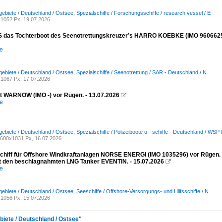
ebiete / Deutschland / Ostsee
,
Spezialschiffe / Forschungsschiffe / research vessel / E
1052 Px, 19.07.2026
das Tochterboot des Seenotrettungskreuzer’s HARRO KOEBKE (IMO 9606625) vor
e
ebiete / Deutschland / Ostsee
,
Spezialschiffe / Seenotrettung / SAR - Deutschland / N
1067 Px, 17.07.2026
ot WARNOW (IMO -) vor Rügen. - 13.07.2026

e
ebiete / Deutschland / Ostsee
,
Spezialschiffe / Polizeiboote u. -schiffe - Deutschland / 
600x1031 Px, 16.07.2026
schiff für Offshore Windkraftanlagen NORSE ENERGI (IMO 1035296) vor Rügen
it den beschlagnahmten LNG Tanker EVENTIN. - 15.07.2026

e
ebiete / Deutschland / Ostsee
,
Seeschiffe / Offshore-Versorgungs- und Hilfsschiffe / N
1056 Px, 15.07.2026
biete / Deutschland / Ostsee"