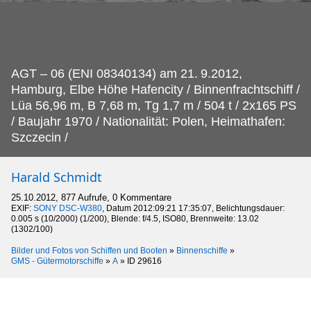
AGT – 06 (ENI 08340134) am 21.
9.2012,
Hamburg, Elbe Höhe Hafencity / Binnenfrachtschiff /
Lüa 56,96 m, B 7,68 m, Tg 1,7 m / 504 t / 2x165 PS
/ Baujahr 1970 / Nationalität: Polen, Heimathafen:
Szczecin /
Harald Schmidt
25.10.2012, 877 Aufrufe, 0 Kommentare
EXIF:
SONY DSC-W380
, Datum 2012:09:21 17:35:07, Belichtungsdauer:
0.005 s (10/2000) (1/200), Blende: f/4.5, ISO80, Brennweite: 13.02
(1302/100)
Bilder und Fotos von Schiffen und Booten
»
Binnenschiffe
»
GMS - Gütermotorschiffe
»
A
»
ID 29616