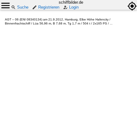
schiffbilder.de
Suche
Registrieren
Login
AGT – 06 (ENI 08340134) am 21.9.2012, Hamburg, Elbe Höhe Hafencity /
Binnenfrachtschiff / Lüa 56,96 m, B 7,68 m, Tg 1,7 m / 504 t / 2x165 PS / ...