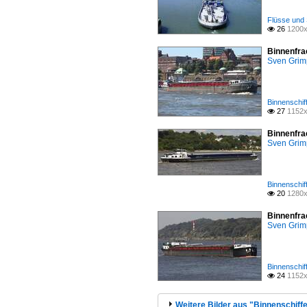
Flüsse und 
26
1200x

Binnenfra
Sven Gri
Binnenschif
27
1152x

Binnenfra
Sven Gri
Binnenschif
20
1280x

Binnenfra
Sven Gri
Binnenschif
24
1152x

Weitere Bilder aus "Binnenschiffe