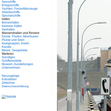
Seeschiffe
Kriegsschiffe
Yachten, Freizeitfahrzeuge
Arbeitsschiffe
Spezialschiffe
Häfen
Binnenhäfen
Kleinere Häfen
Seehäfen
Wasserstraßen und Reviere
Fjorde, Förden, Meerbusen
Flüsse und Seen
Inselgruppen, Inseln
Kanäle
Meere, Seegebiete
Weiteres
Sonstiges
Schiffsmodelle
Museen, Ausstellungen
Unternehmen
Neuzugänge
Fotostellen
Zeitachse
Datenschutzerklärung