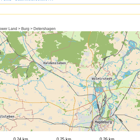
hower Land > Burg > Detershagen
0,24 km
0,25 km
0,26 km