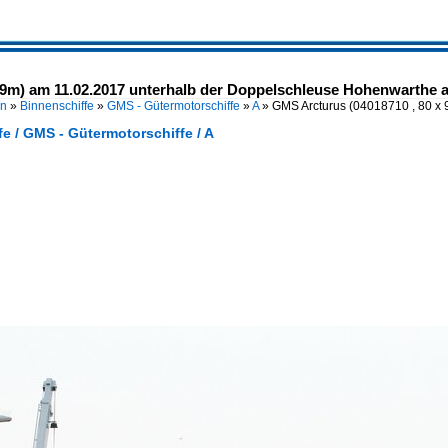
 9m) am 11.02.2017 unterhalb der Doppelschleuse Hohenwarthe a
en
»
Binnenschiffe
»
GMS - Gütermotorschiffe
»
A
»
GMS Arcturus (04018710 , 80 x
e / GMS - Gütermotorschiffe / A