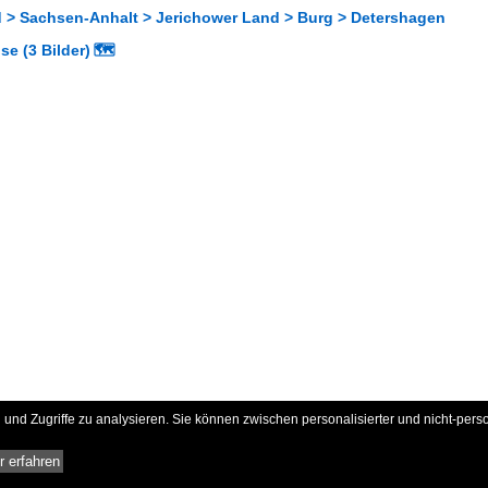
 > Sachsen-Anhalt > Jerichower Land > Burg > Detershagen
e (3 Bilder)
🗺
und Zugriffe zu analysieren. Sie können zwischen personalisierter und nicht-pers
 erfahren