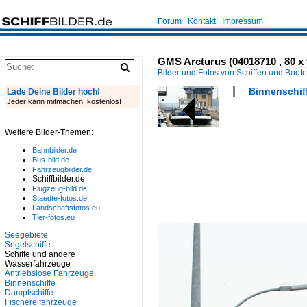
Forum
Kontakt
Impressum
GMS Arcturus (04018710 , 80 x
Bilder und Fotos von Schiffen und Boot
Binnenschiff
Lade Deine Bilder hoch!
Jeder kann mitmachen, kostenlos!
Weitere Bilder-Themen:
Bahnbilder.de
Bus-bild.de
Fahrzeugbilder.de
Schiffbilder.de
Flugzeug-bild.de
Staedte-fotos.de
Landschaftsfotos.eu
Tier-fotos.eu
Seegebiete
Segelschiffe
Schiffe und andere
Wasserfahrzeuge
Antriebslose Fahrzeuge
Binnenschiffe
Dampfschiffe
Fischereifahrzeuge