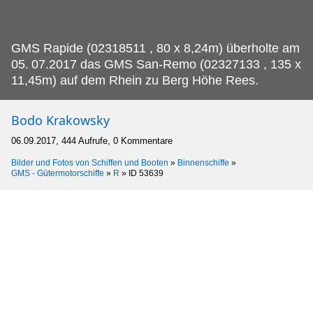
GMS Rapide (02318511 , 80 x 8,24m) überholte am
05.
07.2017 das GMS San-Remo (02327133 , 135 x
11,45m) auf dem Rhein zu Berg Höhe Rees.
Bodo Krakowsky
06.09.2017, 444 Aufrufe, 0 Kommentare
Bilder und Fotos von Schiffen und Booten
»
Binnenschiffe
»
GMS - Gütermotorschiffe
»
R
»
ID 53639