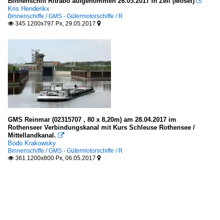
Binnenschiff Ritrabo aufgenommen 26.05.2017 in Zell (Mosel)

Kris Henderikx
Binnenschiffe / GMS - Gütermotorschiffe / R
345 1200x797 Px, 29.05.2017


GMS Reinmar (02315707 , 80 x 8,20m) am 28.04.2017 im
Rothenseer Verbindungskanal mit Kurs Schleuse Rothensee /
Mittellandkanal.

Bodo Krakowsky
Binnenschiffe / GMS - Gütermotorschiffe / R
361 1200x800 Px, 06.05.2017

