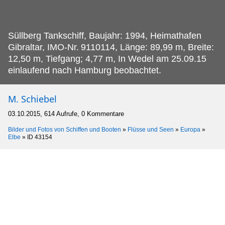
Süllberg Tankschiff, Baujahr: 1994, Heimathafen
Gibraltar, IMO-Nr.
9110114, Länge: 89,99 m, Breite:
12,50 m, Tiefgang; 4,77 m, In Wedel am 25.09.15
einlaufend nach Hamburg beobachtet.
M. Schiebel
03.10.2015, 614 Aufrufe, 0 Kommentare
Bilder und Fotos von Schiffen und Booten
»
Flüsse und Seen
»
Europa
»
Elbe
»
ID 43154