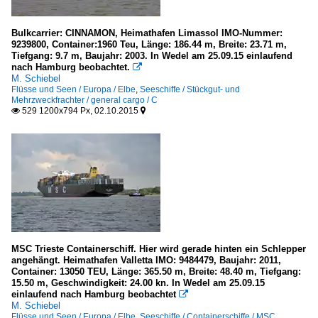
Bulkcarrier: CINNAMON, Heimathafen Limassol IMO-Nummer:
9239800, Container:1960 Teu, Länge: 186.44 m, Breite: 23.71 m,
Tiefgang: 9.7 m, Baujahr: 2003. In Wedel am 25.09.15 einlaufend
nach Hamburg beobachtet.

M. Schiebel
Flüsse und Seen / Europa / Elbe
,
Seeschiffe / Stückgut- und
Mehrzweckfrachter / general cargo / C
529 1200x794 Px, 02.10.2015


MSC Trieste Containerschiff. Hier wird gerade hinten ein Schlepper
angehängt. Heimathafen Valletta IMO: 9484479, Baujahr: 2011,
Container: 13050 TEU, Länge: 365.50 m, Breite: 48.40 m, Tiefgang:
15.50 m, Geschwindigkeit: 24.00 kn. In Wedel am 25.09.15
einlaufend nach Hamburg beobachtet

M. Schiebel
Flüsse und Seen / Europa / Elbe
,
Seeschiffe / Containerschiffe / MSC ...