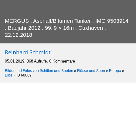
MERGUS , Asphalt/Bitumen Tanker , IMO 9503914
, Baujahr 2012 , 99.
9 × 16m , Cuxhaven ,
22.12.2018
Reinhard Schmidt
05.01.2019, 368 Aufrufe, 0 Kommentare
Bilder und Fotos von Schiffen und Booten
»
Flüsse und Seen
»
Europa
»
Elbe
»
ID 60069