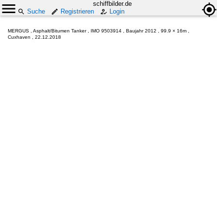
schiffbilder.de
Suche
Registrieren
Login
MERGUS , Asphalt/Bitumen Tanker , IMO 9503914 , Baujahr 2012 , 99.9 × 16m ,
Cuxhaven , 22.12.2018