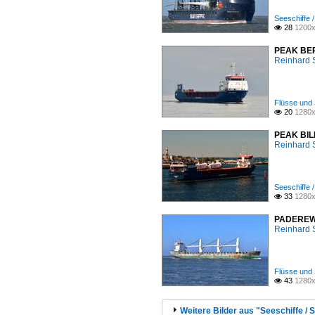
Seeschiffe 
28
1200x

PEAK BERG
Reinhard 
Flüsse und 
20
1280x

PEAK BILB
Reinhard 
Seeschiffe 
33
1280x

PADEREWSK
Reinhard 
Flüsse und 
43
1280x

Weitere Bilder aus "Seeschiffe / 