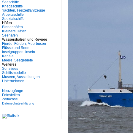
Seeschiffe
Kriegsschiffe
Yachten, Freizeitfahrzeuge
Arbeitsschiffe
Spezialschiffe
Häfen
Binnenhäfen
Kleinere Häfen
Seehäfen
Wasserstraßen und Reviere
Fjorde, Förden, Meerbusen
Flüsse und Seen
Inselgruppen, Inseln
Kanäle
Meere, Seegebiete
Weiteres
Sonstiges
Schiffsmodelle
Museen, Ausstellungen
Unternehmen
Neuzugänge
Fotostellen
Zeitachse
Datenschutzerklärung