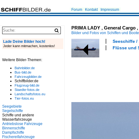
Forum
Kontakt
Impressum
PRIMA LADY , General Cargo , I
Bilder und Fotos von Schiffen und Boot
Seeschiffe /
Lade Deine Bilder hoch!
Jeder kann mitmachen, kostenlos!
Flüsse und S
Weitere Bilder-Themen:
Bahnbilder.de
Bus-bild.de
Fahrzeugbilder.de
Schiffbilder.de
Flugzeug-bild.de
Staedte-fotos.de
Landschaftsfotos.eu
Tier-fotos.eu
Seegebiete
Segelschiffe
Schiffe und andere
Wasserfahrzeuge
Antriebslose Fahrzeuge
Binnenschiffe
Dampfschiffe
Fischereifahrzeuge