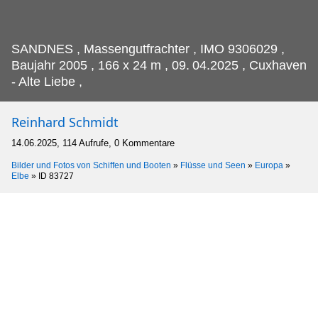
SANDNES , Massengutfrachter , IMO 9306029 ,
Baujahr 2005 , 166 x 24 m , 09.
04.2025 , Cuxhaven
- Alte Liebe ,
Reinhard Schmidt
14.06.2025, 114 Aufrufe, 0 Kommentare
Bilder und Fotos von Schiffen und Booten
»
Flüsse und Seen
»
Europa
»
Elbe
»
ID 83727