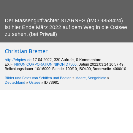
Der Massengutfrachter STARNES (IMO 9858424)
ist hier Ende März 2022 auf dem Weg in die Ostsee
zu sehen.
(bei Priwall)
Christian Bremer
http://cbpics.de
17.04.2022, 330 Aufrufe, 0 Kommentare
EXIF:
NIKON CORPORATION NIKON D7500
, Datum 2022:03:24 10:57:49,
Belichtungsdauer: 10/16000, Blende: 100/10, ISO400, Brennweite: 4000/10
Bilder und Fotos von Schiffen und Booten
»
Meere, Seegebiete
»
Deutschland
»
Ostsee
»
ID 73981