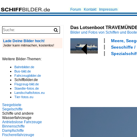
Forum
Kontakt
Impressum
Das Lotsenboot TRAVEMÜNDE zi
Bilder und Fotos von Schiffen und Boot
Meere, Seeg
Lade Deine Bilder hoch!
Jeder kann mitmachen, kostenlos!
Seeschiffe /
Spezialschif
Weitere Bilder-Themen:
Bahnbilder.de
Bus-bild.de
Fahrzeugbilder.de
Schiffbilder.de
Flugzeug-bild.de
Staedte-fotos.de
Landschaftsfotos.eu
Tier-fotos.eu
Seegebiete
Segelschiffe
Schiffe und andere
Wasserfahrzeuge
Antriebslose Fahrzeuge
Binnenschiffe
Dampfschiffe
Fischereifahrzeuge