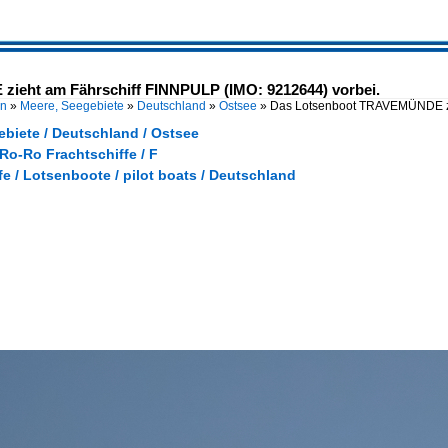
eht am Fährschiff FINNPULP (IMO: 9212644) vorbei.
en
»
Meere, Seegebiete
»
Deutschland
»
Ostsee
»
Das Lotsenboot TRAVEMÜNDE zi
ebiete / Deutschland / Ostsee
 Ro-Ro Frachtschiffe / F
fe / Lotsenboote / pilot boats / Deutschland