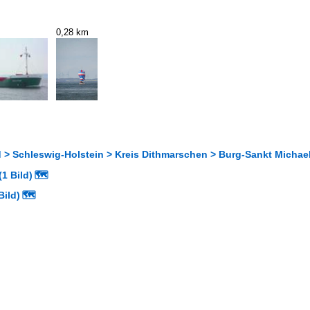
0,28 km
 > Schleswig-Holstein > Kreis Dithmarschen > Burg-Sankt Michae
1 Bild)
🗺
Bild)
🗺