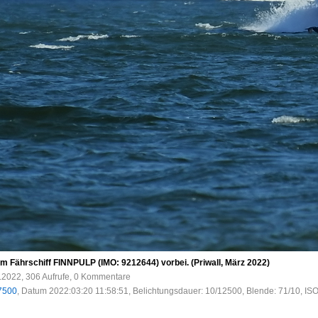
Fährschiff FINNPULP (IMO: 9212644) vorbei. (Priwall, März 2022)
.2022, 306 Aufrufe, 0 Kommentare
7500
, Datum 2022:03:20 11:58:51, Belichtungsdauer: 10/12500, Blende: 71/10, IS