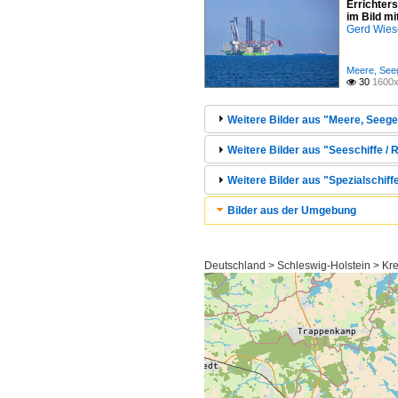
Errichter
im Bild m
Gerd Wies
Meere, Seeg
30
1600x

Weitere Bilder aus "Meere, Seege
Weitere Bilder aus "Seeschiffe / R
Weitere Bilder aus "Spezialschiffe
Bilder aus der Umgebung
Deutschland > Schleswig-Holstein > Kr