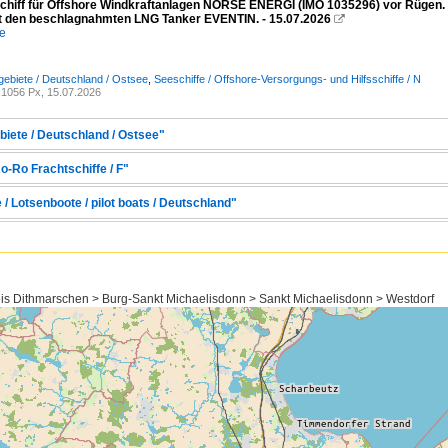
schiff für Offshore Windkraftanlagen NORSE ENERGI (IMO 1035296) vor Rügen
it den beschlagnahmten LNG Tanker EVENTIN. - 15.07.2026

e
ebiete / Deutschland / Ostsee
,
Seeschiffe / Offshore-Versorgungs- und Hilfsschiffe / N
1056 Px, 15.07.2026
biete / Deutschland / Ostsee"
o-Ro Frachtschiffe / F"
 / Lotsenboote / pilot boats / Deutschland"
eis Dithmarschen > Burg-Sankt Michaelisdonn > Sankt Michaelisdonn > Westdorf