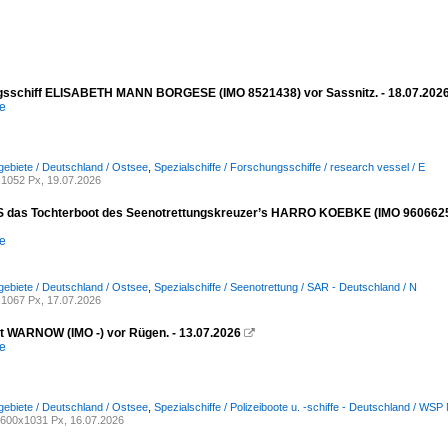
sschiff ELISABETH MANN BORGESE (IMO 8521438) vor Sassnitz. - 18.07.202
e
ebiete / Deutschland / Ostsee
,
Spezialschiffe / Forschungsschiffe / research vessel / E
1052 Px, 19.07.2026
das Tochterboot des Seenotrettungskreuzer’s HARRO KOEBKE (IMO 9606625) vor
e
ebiete / Deutschland / Ostsee
,
Spezialschiffe / Seenotrettung / SAR - Deutschland / N
1067 Px, 17.07.2026
ot WARNOW (IMO -) vor Rügen. - 13.07.2026

e
ebiete / Deutschland / Ostsee
,
Spezialschiffe / Polizeiboote u. -schiffe - Deutschland / 
600x1031 Px, 16.07.2026