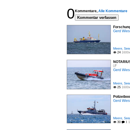
0
Kommentare,
Alle Kommentare
Kommentar verfassen
Forschung
Gerd Wies
Meere, Seeg
24
1600x

NOTARIUS 

Gerd Wies
Meere, Seeg
25
1600x

Polizeibo
Gerd Wies
Meere, Seeg
30
1

 1