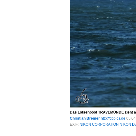
Das Lotsenboot TRAVEMÜNDE zieht am 
Christian Bremer
http://cbpics.de
05.04
EXIF:
NIKON CORPORATION NIKON D