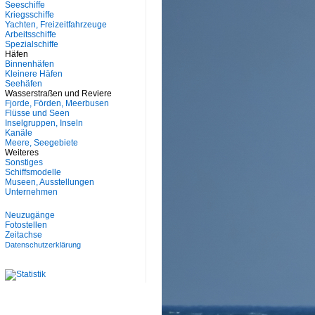
Seeschiffe
Kriegsschiffe
Yachten, Freizeitfahrzeuge
Arbeitsschiffe
Spezialschiffe
Häfen
Binnenhäfen
Kleinere Häfen
Seehäfen
Wasserstraßen und Reviere
Fjorde, Förden, Meerbusen
Flüsse und Seen
Inselgruppen, Inseln
Kanäle
Meere, Seegebiete
Weiteres
Sonstiges
Schiffsmodelle
Museen, Ausstellungen
Unternehmen
Neuzugänge
Fotostellen
Zeitachse
Datenschutzerklärung