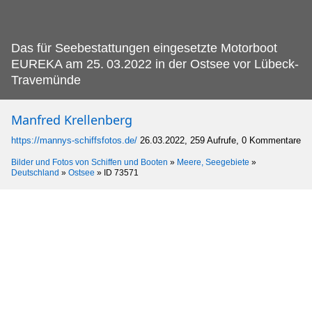
Das für Seebestattungen eingesetzte Motorboot
EUREKA am 25.
03.2022 in der Ostsee vor Lübeck-
Travemünde
Manfred Krellenberg
https://mannys-schiffsfotos.de/
26.03.2022, 259 Aufrufe, 0 Kommentare
Bilder und Fotos von Schiffen und Booten
»
Meere, Seegebiete
»
Deutschland
»
Ostsee
»
ID 73571