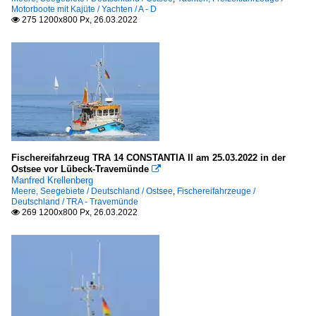
Motorboote mit Kajüte / Yachten / A - D
275 1200x800 Px, 26.03.2022

Fischereifahrzeug TRA 14 CONSTANTIA II am 25.03.2022 in der
Ostsee vor Lübeck-Travemünde

Manfred Krellenberg
Meere, Seegebiete / Deutschland / Ostsee
,
Fischereifahrzeuge /
Deutschland / TRA - Travemünde
269 1200x800 Px, 26.03.2022
