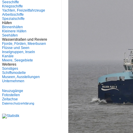
Seeschiffe
Kriegsschiffe
Yachten, Freizeitfahrzeuge
Arbeitsschiffe
Spezialschiffe
Häfen
Binnenhäfen
Kleinere Häfen
Seehäfen
Wasserstraßen und Reviere
Fjorde, Förden, Meerbusen
Flüsse und Seen
Inselgruppen, Inseln
Kanäle
Meere, Seegebiete
Weiteres
Sonstiges
Schiffsmodelle
Museen, Ausstellungen
Unternehmen
Neuzugänge
Fotostellen
Zeitachse
Datenschutzerklärung