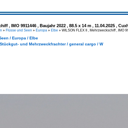
f , IMO 9911446 , Baujahr 2022 , 88.5 x 14 m , 11.04.2025 , Cuxh
en
»
Flüsse und Seen
»
Europa
»
Elbe
»
WILSON FLEX II , Mehrzweckschiff , IMO 
een / Europa / Elbe
 Stückgut- und Mehrzweckfrachter / general cargo / W