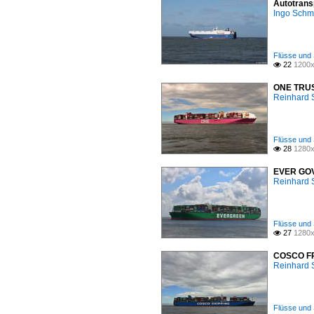
Autotrans
Ingo Schm
Flüsse und 
22
1200x

ONE TRUST
Reinhard 
Flüsse und 
28
1280x

EVER GOVE
Reinhard 
Flüsse und 
27
1280x

COSCO FRA
Reinhard 
Flüsse und 