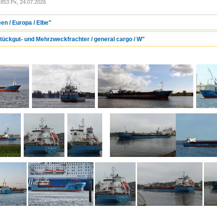
853 Px, 24.07.2026
en / Europa / Elbe"
Stückgut- und Mehrzweckfrachter / general cargo / W"