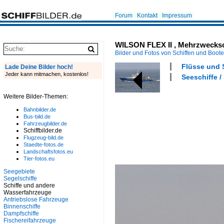
Forum
Kontakt
Impressum
WILSON FLEX II , Mehrzweckschif
Bilder und Fotos von Schiffen und Boot
Flüsse und S
Lade Deine Bilder hoch!
Jeder kann mitmachen, kostenlos!
Seeschiffe /
Weitere Bilder-Themen:
Bahnbilder.de
Bus-bild.de
Fahrzeugbilder.de
Schiffbilder.de
Flugzeug-bild.de
Staedte-fotos.de
Landschaftsfotos.eu
Tier-fotos.eu
Seegebiete
Segelschiffe
Schiffe und andere
Wasserfahrzeuge
Antriebslose Fahrzeuge
Binnenschiffe
Dampfschiffe
Fischereifahrzeuge