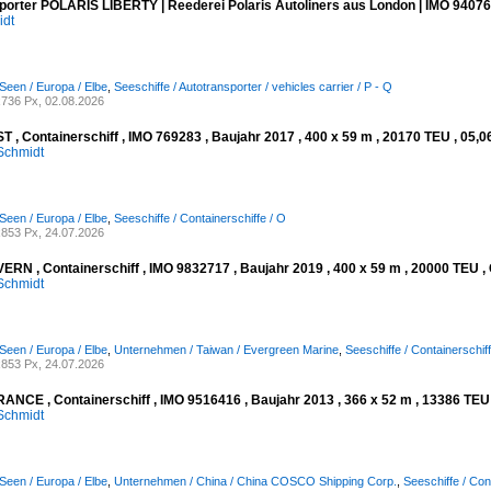
porter POLARIS LIBERTY | Reederei Polaris Autoliners aus London | IMO 94076
idt
Seen / Europa / Elbe
,
Seeschiffe / Autotransporter / vehicles carrier / P - Q
736 Px, 02.08.2026
 , Containerschiff , IMO 769283 , Baujahr 2017 , 400 x 59 m , 20170 TEU , 05,0
Schmidt
Seen / Europa / Elbe
,
Seeschiffe / Containerschiffe / O
853 Px, 24.07.2026
RN , Containerschiff , IMO 9832717 , Baujahr 2019 , 400 x 59 m , 20000 TEU , 
Schmidt
Seen / Europa / Elbe
,
Unternehmen / Taiwan / Evergreen Marine
,
Seeschiffe / Containerschiff
853 Px, 24.07.2026
NCE , Containerschiff , IMO 9516416 , Baujahr 2013 , 366 x 52 m , 13386 TEU ,
Schmidt
Seen / Europa / Elbe
,
Unternehmen / China / China COSCO Shipping Corp.
,
Seeschiffe / Con