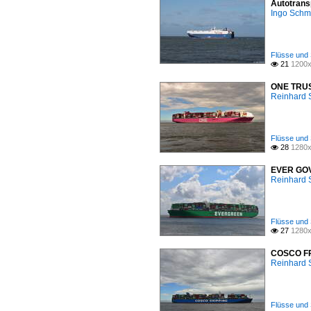
Autotrans
Ingo Schm
Flüsse und 
21
1200x

ONE TRUST
Reinhard 
Flüsse und 
28
1280x

EVER GOVE
Reinhard 
Flüsse und 
27
1280x

COSCO FRA
Reinhard 
Flüsse und 