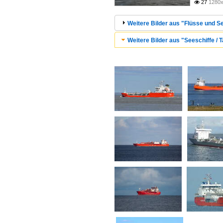
27
1280x

Weitere Bilder aus "Flüsse und Se
Weitere Bilder aus "Seeschiffe / T