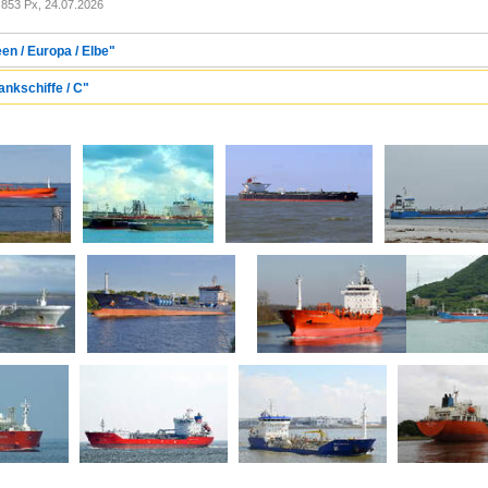
853 Px, 24.07.2026
en / Europa / Elbe"
ankschiffe / C"