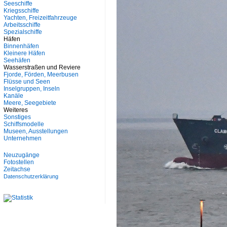
Seeschiffe
Kriegsschiffe
Yachten, Freizeitfahrzeuge
Arbeitsschiffe
Spezialschiffe
Häfen
Binnenhäfen
Kleinere Häfen
Seehäfen
Wasserstraßen und Reviere
Fjorde, Förden, Meerbusen
Flüsse und Seen
Inselgruppen, Inseln
Kanäle
Meere, Seegebiete
Weiteres
Sonstiges
Schiffsmodelle
Museen, Ausstellungen
Unternehmen
Neuzugänge
Fotostellen
Zeitachse
Datenschutzerklärung