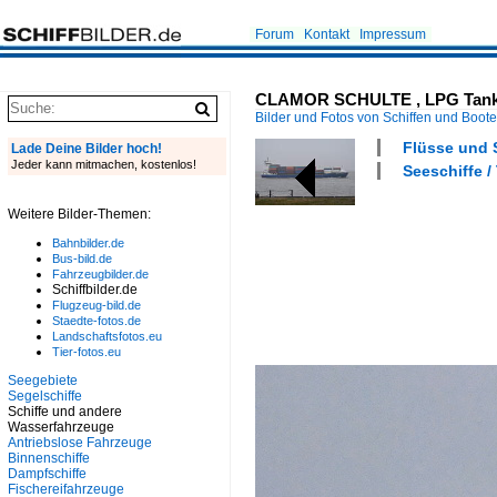
Forum
Kontakt
Impressum
CLAMOR SCHULTE , LPG Tanker , 
Bilder und Fotos von Schiffen und Boot
Flüsse und S
Lade Deine Bilder hoch!
Jeder kann mitmachen, kostenlos!
Seeschiffe /
Weitere Bilder-Themen:
Bahnbilder.de
Bus-bild.de
Fahrzeugbilder.de
Schiffbilder.de
Flugzeug-bild.de
Staedte-fotos.de
Landschaftsfotos.eu
Tier-fotos.eu
Seegebiete
Segelschiffe
Schiffe und andere
Wasserfahrzeuge
Antriebslose Fahrzeuge
Binnenschiffe
Dampfschiffe
Fischereifahrzeuge