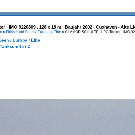
IMO 9220809 , 128 x 18 m , Baujahr 2002 , Cuxhaven - Alte Lieb
en
»
Flüsse und Seen
»
Europa
»
Elbe
»
CLAMOR SCHULTE , LPG Tanker , IMO 9
een / Europa / Elbe
 Tankschiffe / C