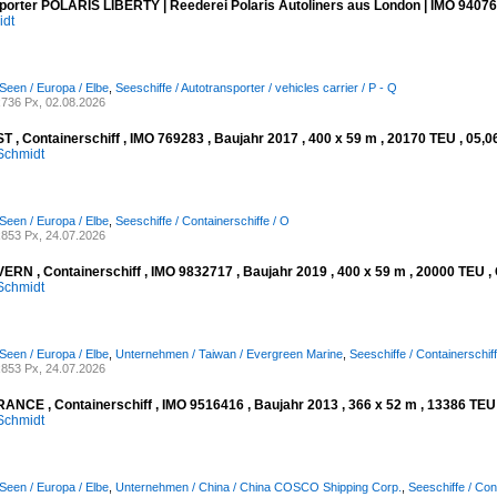
porter POLARIS LIBERTY | Reederei Polaris Autoliners aus London | IMO 94076
idt
Seen / Europa / Elbe
,
Seeschiffe / Autotransporter / vehicles carrier / P - Q
736 Px, 02.08.2026
 , Containerschiff , IMO 769283 , Baujahr 2017 , 400 x 59 m , 20170 TEU , 05,0
Schmidt
Seen / Europa / Elbe
,
Seeschiffe / Containerschiffe / O
853 Px, 24.07.2026
RN , Containerschiff , IMO 9832717 , Baujahr 2019 , 400 x 59 m , 20000 TEU , 
Schmidt
Seen / Europa / Elbe
,
Unternehmen / Taiwan / Evergreen Marine
,
Seeschiffe / Containerschiff
853 Px, 24.07.2026
NCE , Containerschiff , IMO 9516416 , Baujahr 2013 , 366 x 52 m , 13386 TEU ,
Schmidt
Seen / Europa / Elbe
,
Unternehmen / China / China COSCO Shipping Corp.
,
Seeschiffe / Con