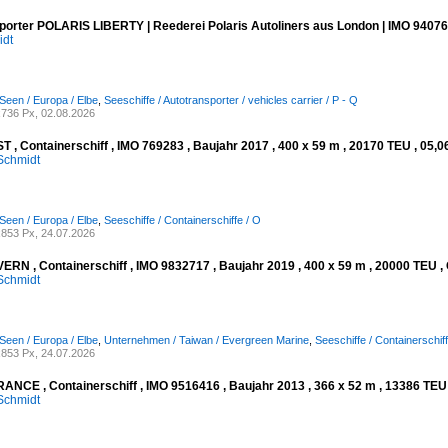
porter POLARIS LIBERTY | Reederei Polaris Autoliners aus London | IMO 94076
idt
Seen / Europa / Elbe
,
Seeschiffe / Autotransporter / vehicles carrier / P - Q
736 Px, 02.08.2026
 , Containerschiff , IMO 769283 , Baujahr 2017 , 400 x 59 m , 20170 TEU , 05,0
Schmidt
Seen / Europa / Elbe
,
Seeschiffe / Containerschiffe / O
853 Px, 24.07.2026
RN , Containerschiff , IMO 9832717 , Baujahr 2019 , 400 x 59 m , 20000 TEU , 
Schmidt
Seen / Europa / Elbe
,
Unternehmen / Taiwan / Evergreen Marine
,
Seeschiffe / Containerschiff
853 Px, 24.07.2026
NCE , Containerschiff , IMO 9516416 , Baujahr 2013 , 366 x 52 m , 13386 TEU ,
Schmidt