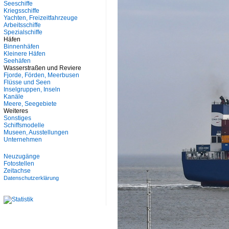
Seeschiffe
Kriegsschiffe
Yachten, Freizeitfahrzeuge
Arbeitsschiffe
Spezialschiffe
Häfen
Binnenhäfen
Kleinere Häfen
Seehäfen
Wasserstraßen und Reviere
Fjorde, Förden, Meerbusen
Flüsse und Seen
Inselgruppen, Inseln
Kanäle
Meere, Seegebiete
Weiteres
Sonstiges
Schiffsmodelle
Museen, Ausstellungen
Unternehmen
Neuzugänge
Fotostellen
Zeitachse
Datenschutzerklärung