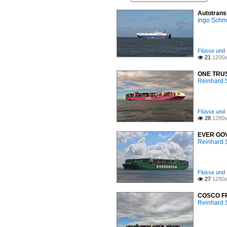
Autotrans
Ingo Schm
Flüsse und 
21
1200x

ONE TRUST
Reinhard 
Flüsse und 
28
1280x

EVER GOVE
Reinhard 
Flüsse und 
27
1280x

COSCO FRA
Reinhard 