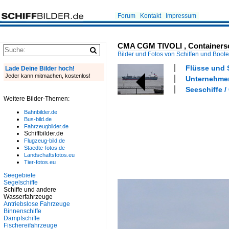
Forum
Kontakt
Impressum
CMA CGM TIVOLI , Containerschi
Bilder und Fotos von Schiffen und Boot
Flüsse und S
Lade Deine Bilder hoch!
Jeder kann mitmachen, kostenlos!
Unternehmen
Seeschiffe /
Weitere Bilder-Themen:
Bahnbilder.de
Bus-bild.de
Fahrzeugbilder.de
Schiffbilder.de
Flugzeug-bild.de
Staedte-fotos.de
Landschaftsfotos.eu
Tier-fotos.eu
Seegebiete
Segelschiffe
Schiffe und andere
Wasserfahrzeuge
Antriebslose Fahrzeuge
Binnenschiffe
Dampfschiffe
Fischereifahrzeuge