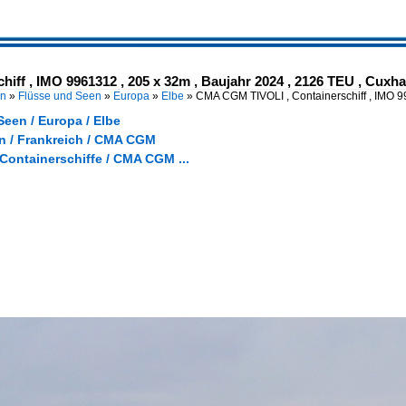
ff , IMO 9961312 , 205 x 32m , Baujahr 2024 , 2126 TEU , Cuxhave
en
»
Flüsse und Seen
»
Europa
»
Elbe
»
CMA CGM TIVOLI , Containerschiff , IMO
een / Europa / Elbe
 / Frankreich / CMA CGM
 Containerschiffe / CMA CGM ...