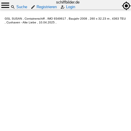
schiffbilder.de
Suche
Registrieren
Login
GSL SUSAN , Containerschiff , IMO 9349617 , Baujahr 2008 , 260 x 32.23 m , 4363 TEU
, Cuxhaven - Alte Liebe , 10.04.2025 ,