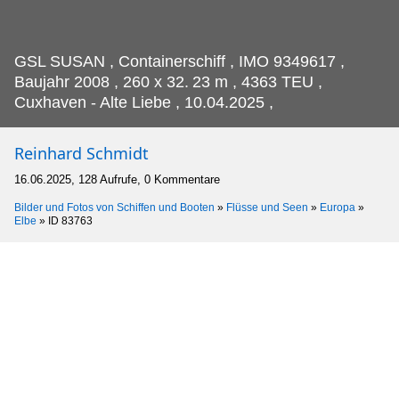
GSL SUSAN , Containerschiff , IMO 9349617 ,
Baujahr 2008 , 260 x 32.
23 m , 4363 TEU ,
Cuxhaven - Alte Liebe , 10.04.2025 ,
Reinhard Schmidt
16.06.2025, 128 Aufrufe, 0 Kommentare
Bilder und Fotos von Schiffen und Booten
»
Flüsse und Seen
»
Europa
»
Elbe
»
ID 83763