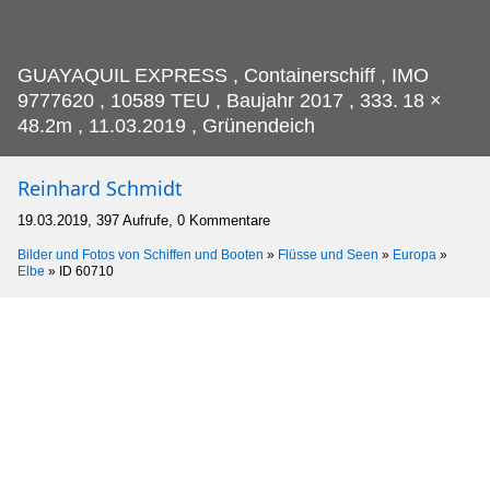
GUAYAQUIL EXPRESS , Containerschiff , IMO
9777620 , 10589 TEU , Baujahr 2017 , 333.
18 ×
48.2m , 11.03.2019 , Grünendeich
Reinhard Schmidt
19.03.2019, 397 Aufrufe, 0 Kommentare
Bilder und Fotos von Schiffen und Booten
»
Flüsse und Seen
»
Europa
»
Elbe
»
ID 60710