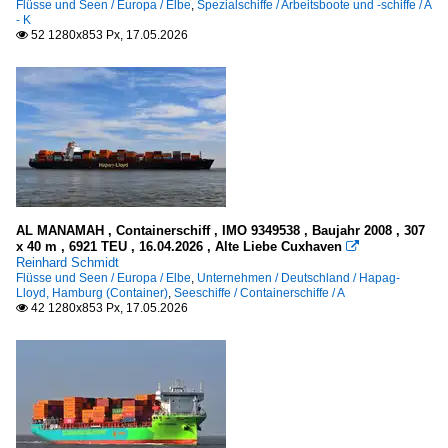
Flüsse und Seen / Europa / Elbe
,
Spezialschiffe / Arbeitsboote und -schiffe / A
- K
52 1280x853 Px, 17.05.2026

AL MANAMAH , Containerschiff , IMO 9349538 , Baujahr 2008 , 307
x 40 m , 6921 TEU , 16.04.2026 , Alte Liebe Cuxhaven

Reinhard Schmidt
Flüsse und Seen / Europa / Elbe
,
Unternehmen / Deutschland / Hapag-
Lloyd, Hamburg (Container)
,
Seeschiffe / Containerschiffe / A
42 1280x853 Px, 17.05.2026
