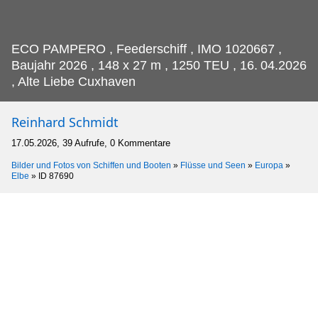
ECO PAMPERO , Feederschiff , IMO 1020667 ,
Baujahr 2026 , 148 x 27 m , 1250 TEU , 16.
04.2026
, Alte Liebe Cuxhaven
Reinhard Schmidt
17.05.2026, 39 Aufrufe, 0 Kommentare
Bilder und Fotos von Schiffen und Booten
»
Flüsse und Seen
»
Europa
»
Elbe
»
ID 87690