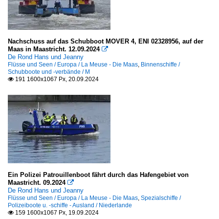
Nachschuss auf das Schubboot MOVER 4, ENI 02328956, auf der
Maas in Maastricht. 12.09.2024

De Rond Hans und Jeanny
Flüsse und Seen / Europa / La Meuse - Die Maas
,
Binnenschiffe /
Schubboote und -verbände / M
191 1600x1067 Px, 20.09.2024

Ein Polizei Patrouillenboot fährt durch das Hafengebiet von
Maastricht. 09.2024

De Rond Hans und Jeanny
Flüsse und Seen / Europa / La Meuse - Die Maas
,
Spezialschiffe /
Polizeiboote u. -schiffe - Ausland / Niederlande
159 1600x1067 Px, 19.09.2024
