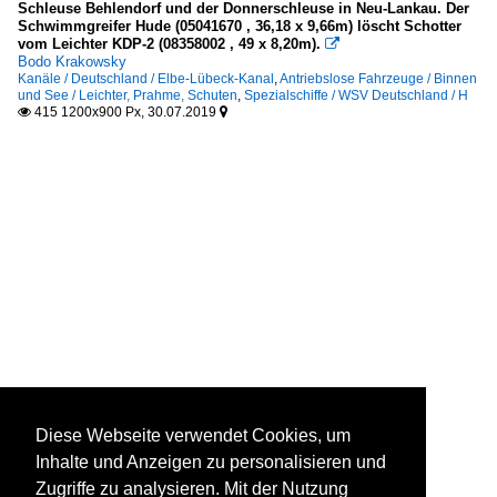
Schleuse Behlendorf und der Donnerschleuse in Neu-Lankau. Der
Schwimmgreifer Hude (05041670 , 36,18 x 9,66m) löscht Schotter
vom Leichter KDP-2 (08358002 , 49 x 8,20m).

Bodo Krakowsky
Kanäle / Deutschland / Elbe-Lübeck-Kanal
,
Antriebslose Fahrzeuge / Binnen
und See / Leichter, Prahme, Schuten
,
Spezialschiffe / WSV Deutschland / H
415 1200x900 Px, 30.07.2019


Diese Webseite verwendet Cookies, um
Inhalte und Anzeigen zu personalisieren und
Zugriffe zu analysieren. Mit der Nutzung