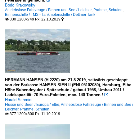
Feierabend gemacht.

Bodo Krakowsky
Antriebslose Fahrzeuge / Binnen und See / Leichter, Prahme, Schuten
,
Binnenschiffe / TMS - Tankmotorschiffe / Dettmer Tank
330 1200x749 Px, 22.10.2019


HERMANN HANSEN (H 2220) am 21.8.2019, seitwärts geschleppt
von der Barkasse HANSEN SIEN II (ENI 05102080), Hamburg, Elbe
Höhe Bubendeyufer / Spitzschute / gebaut 1958, Umbau 2011 /
Ladekapazität: 70 Euro-Paletten, max. 140 Tonnen /

Harald Schmidt
Flüsse und Seen / Europa / Elbe
,
Antriebslose Fahrzeuge / Binnen und See /
Leichter, Prahme, Schuten
377 1200x800 Px, 11.10.2019
