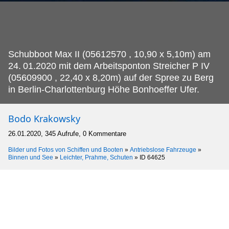
Schubboot Max II (05612570 , 10,90 x 5,10m) am
24.
01.2020 mit dem Arbeitsponton Streicher P IV
(05609900 , 22,40 x 8,20m) auf der Spree zu Berg
in Berlin-Charlottenburg Höhe Bonhoeffer Ufer.
Bodo Krakowsky
26.01.2020, 345 Aufrufe, 0 Kommentare
Bilder und Fotos von Schiffen und Booten
»
Antriebslose Fahrzeuge
»
Binnen und See
»
Leichter, Prahme, Schuten
»
ID 64625