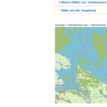
Weitere Bilder aus "Antriebslose
Bilder aus der Umgebung
Sverige > Stockholms län > Stockhol