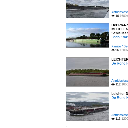
Antriebslos
16
1600x

Der Ro-Ro
MITTELLAN
Schleusen
Bodo Kra
Kanäle / Deu
96
1200x

LEICHTER 
De Rond H
Antriebslos
112
1600

Leichter 
De Rond H
Antriebslos
113
1200
