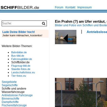
Forum
Kontakt
Impressum
Ein Prahm (?) am Ufer vertäut,
Bilder und Fotos von Schiffen und Boot
Antriebslos
Lade Deine Bilder hoch!
Jeder kann mitmachen, kostenlos!
Weitere Bilder-Themen:
Bahnbilder.de
Bus-bild.de
Fahrzeugbilder.de
Schiffbilder.de
Flugzeug-bild.de
Staedte-fotos.de
Landschaftsfotos.eu
Tier-fotos.eu
Seegebiete
Segelschiffe
Schiffe und andere
Wasserfahrzeuge
Antriebslose Fahrzeuge
Binnenschiffe
Dampfschiffe
Fischereifahrzeuge