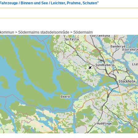
 Fahrzeuge / Binnen und See / Leichter, Prahme, Schuten"
ms kommun > Södermalms stadsdelsområde > Södermalm