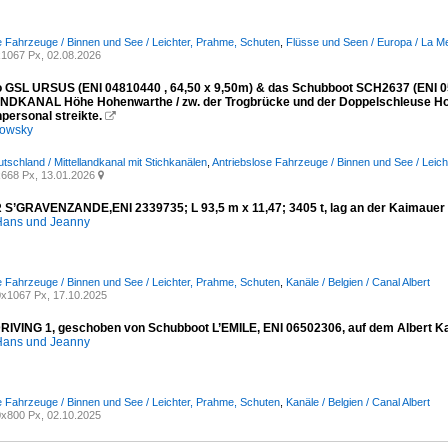
e Fahrzeuge / Binnen und See / Leichter, Prahme, Schuten
,
Flüsse und Seen / Europa / La M
1067 Px, 02.08.2026
 GSL URSUS (ENI 04810440 , 64,50 x 9,50m) & das Schubboot SCH2637 (ENI 05
DKANAL Höhe Hohenwarthe / zw. der Trogbrücke und der Doppelschleuse Hohe
personal streikte.

kowsky
tschland / Mittellandkanal mit Stichkanälen
,
Antriebslose Fahrzeuge / Binnen und See / Leic
668 Px, 13.01.2026

S’GRAVENZANDE,ENI 2339735; L 93,5 m x 11,47; 3405 t, lag an der Kaimauer 
ans und Jeanny
e Fahrzeuge / Binnen und See / Leichter, Prahme, Schuten
,
Kanäle / Belgien / Canal Albert
x1067 Px, 17.10.2025
DRIVING 1, geschoben von Schubboot L’EMILE, ENI 06502306, auf dem Albert Ka
ans und Jeanny
e Fahrzeuge / Binnen und See / Leichter, Prahme, Schuten
,
Kanäle / Belgien / Canal Albert
x800 Px, 02.10.2025