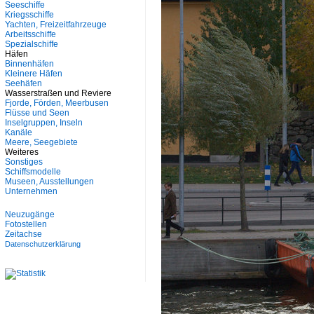
Seeschiffe
Kriegsschiffe
Yachten, Freizeitfahrzeuge
Arbeitsschiffe
Spezialschiffe
Häfen
Binnenhäfen
Kleinere Häfen
Seehäfen
Wasserstraßen und Reviere
Fjorde, Förden, Meerbusen
Flüsse und Seen
Inselgruppen, Inseln
Kanäle
Meere, Seegebiete
Weiteres
Sonstiges
Schiffsmodelle
Museen, Ausstellungen
Unternehmen
Neuzugänge
Fotostellen
Zeitachse
Datenschutzerklärung