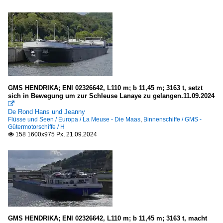
GMS HENDRIKA; ENI 02326642, L110 m; b 11,45 m; 3163 t, setzt
sich in Bewegung um zur Schleuse Lanaye zu gelangen.11.09.2024

De Rond Hans und Jeanny
Flüsse und Seen / Europa / La Meuse - Die Maas
,
Binnenschiffe / GMS -
Gütermotorschiffe / H
158 1600x975 Px, 21.09.2024

GMS HENDRIKA; ENI 02326642, L110 m; b 11,45 m; 3163 t, macht